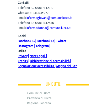
Contatti
Telefono IG: 0583 442319
whatsapp: 3333735977
Email:
informagiovani@comune.lucca.it
Telefono ID: 0583 442416
Email:
informadonna@comune.lucca.it
Social
Facebook IG
|
Facebook ID
|
Twitter
|
Instagram
|
Telegram
|
Utilità
Privacy
|
Note Legali
|
Credits
|
Dichiarazione di accessibilità
|
Segnalazione accessibilità
|
Mappa del Sito
LINK UTILI
Comune di Lucca
Provincia di Lucca
Regione Toscana