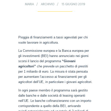
MARIA
ARCHIVIO
15 GIUGNO 2019
Pioggia di finanziamenti a tassi agevolati per chi
vuole lavorare in agricoltura.
La Commissione europea e la Ba
nca europea per
gli investimenti
(BEI)
hanno annunciato
nei giorni
scorsi
il lancio del program
ma
“Giovani
agricoltori”
che prevede
un pacchetto di prestiti
per 1 miliardo di euro.
La misura è stata pensata
per
aumentare l’accesso ai finanziamenti per gli
agricoltori dell’UE, in particolare i giovani agricoltori.
In ogni paese membro il programma sarà gestito
dalle
banche e dalle società di leasing operanti
nell’UE. Le
banche
cofinanzieranno
con un importo
corrispondente a quello della BEI, arrivando