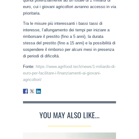
quindi potenzialmente ad un totale di 2 miliardi di
euro, cui i giovani agricoltori avranno accesso in via
prioritaria.
Tra le misure più interessanti i bassi tassi di
interesse, l’allungamento dei tempi per iniziare a
rimborsare il prestito (fino a 5 anni), la durata
stessa del prestito (fino a 15 anni) e la possibilità di
sospendere il rimborso per alcuni mesi in presenza
di periodi di dificoltà.
F
onte:
https://www.agrifood.tech/news/1-miliardo-di-
euro-per-facilitare-i-finanziamenti-ai-giovani-
agricoltori/
YOU MAY ALSO LIKE...