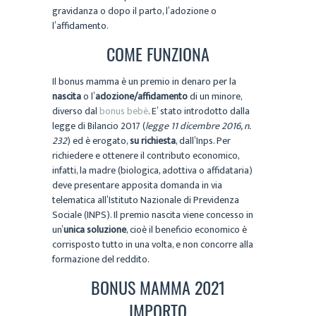
gravidanza o dopo il parto, l’adozione o
l’affidamento.
COME FUNZIONA
Il bonus mamma è un premio in denaro per la
nascita
o l’
adozione/affidamento
di un minore,
diverso dal
bonus bebè
. E’ stato introdotto dalla
legge di Bilancio 2017 (
legge 11 dicembre 2016, n.
232
) ed è erogato,
su richiesta
, dall’Inps. Per
richiedere e ottenere il contributo economico,
infatti, la madre (biologica, adottiva o affidataria)
deve presentare apposita domanda in via
telematica all’Istituto Nazionale di Previdenza
Sociale (INPS). Il premio nascita viene concesso in
un’
unica soluzione
, cioè il beneficio economico è
corrisposto tutto in una volta, e non concorre alla
formazione del reddito.
BONUS MAMMA 2021
IMPORTO