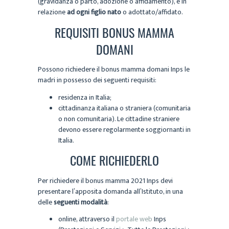
(gravidanza o parto, adozione o affidamento), e in
relazione
ad ogni figlio nato
o adottato/affidato.
REQUISITI BONUS MAMMA
DOMANI
Possono richiedere il bonus mamma domani Inps le
madri in possesso dei seguenti requisiti:
residenza in Italia;
cittadinanza italiana o straniera (comunitaria
o non comunitaria). Le cittadine straniere
devono essere regolarmente soggiornanti in
Italia.
COME RICHIEDERLO
Per richiedere il bonus mamma 2021 Inps devi
presentare l’apposita domanda all’Istituto, in una
delle
seguenti modalità
:
online, attraverso il
portale web
Inps