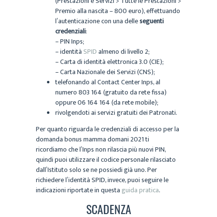
(Prestazioni e Servizi > Tutte le Prestazioni >
Premio alla nascita – 800 euro), effettuando
l’autenticazione con una delle
seguenti
credenziali
:
– PIN Inps;
– identità
SPID
almeno di livello 2;
– Carta di identità elettronica 3.0 (CIE);
– Carta Nazionale dei Servizi (CNS);
telefonando al Contact Center Inps, al
numero 803 164 (gratuito da rete fissa)
oppure 06 164 164 (da rete mobile);
rivolgendoti ai servizi gratuiti dei Patronati.
Per quanto riguarda le credenziali di accesso per la
domanda bonus mamma domani 2021 ti
ricordiamo che l’Inps non rilascia più nuovi PIN,
quindi puoi utilizzare il codice personale rilasciato
dall’Istituto solo se ne possiedi già uno. Per
richiedere l’identità SPID, invece, puoi seguire le
indicazioni riportate in questa
guida pratica
.
SCADENZA