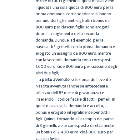
fiscale di tutti i gemelli. In questo caso viene
liquidata una sola quota di 800 euro per la
prima domanda, corrispondente al buono
per uno dei figli, mentre gli altri bonus da
800 euro per ciascun figlio sono erogati
dopo l’accoglimento della seconda
domanda. Dunque, ad esempio, per la
nascita di 3 gemelli, con la prima domanda è
erogato un assegno da 800 euro, mentre
con la seconda domanda sono corrisposti
1.600 euro, cioè 800 euro per ciascuno degli
altri due figli;
– a
parto avvenuto
, selezionando l’evento
Nascita avvenuta (anche se antecedente
all’inizio dell’8° mese di gravidanza) e
inserendo il codice fiscale di tutti i gemelli. In
questo caso, se la domanda è accolta, il
bonus è erogato integralmente per tutti i
figli. Quindi, tornando all’esempio del parto
di 3 gemelli, viene corrisposto direttamente
un bonus di 2.400 euro, cioè 800 euro per
ciascun figlio;