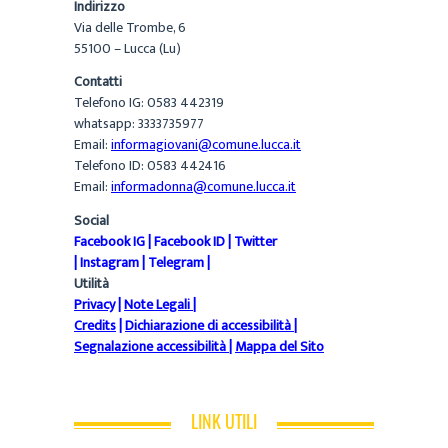
Indirizzo
Via delle Trombe, 6
55100 – Lucca (Lu)
Contatti
Telefono IG: 0583 442319
whatsapp: 3333735977
Email:
informagiovani@comune.lucca.it
Telefono ID: 0583 442416
Email:
informadonna@comune.lucca.it
Social
Facebook IG
|
Facebook ID
|
Twitter
|
Instagram
|
Telegram
|
Utilità
Privacy
|
Note Legali
|
Credits
|
Dichiarazione di accessibilità
|
Segnalazione accessibilità
|
Mappa del Sito
LINK UTILI