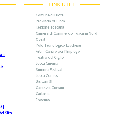
LINK UTILI
Comune di Lucca
Provincia di Lucca
Regione Toscana
Camera di Commercio Toscana Nord-
Ovest
Polo Tecnologico Lucchese
Arti – Centro per l’Impiego
.it
Teatro del Giglio
Lucca Cinema
it
SummerFestival
Lucca Comics
Giovani Sì
Garanzia Giovani
Cartasia
Erasmus +
tà
|
el Sito