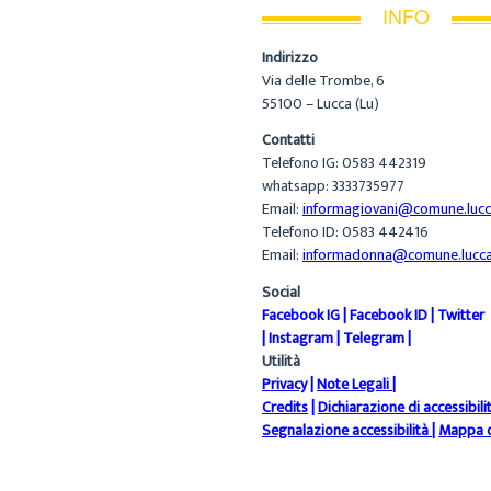
INFO
Indirizzo
Via delle Trombe, 6
55100 – Lucca (Lu)
Contatti
Telefono IG: 0583 442319
whatsapp: 3333735977
Email:
informagiovani@comune.lucca
Telefono ID: 0583 442416
Email:
informadonna@comune.lucca.
Social
Facebook IG
|
Facebook ID
|
Twitter
|
Instagram
|
Telegram
|
Utilità
Privacy
|
Note Legali
|
Credits
|
Dichiarazione di accessibili
Segnalazione accessibilità
|
Mappa d