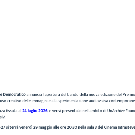
CECILIA
ARCHIVIO
4 GIUGNO 2026
 e Democratico
annuncia l’apertura del bando della nuova edizione del Premio 
l riuso creativo delle immagini e alla sperimentazione audiovisiva contemporane
nza fissata al
24 luglio 2026
, e verrà presentato nell’ambito di UnArchive Found
ivi.
27 si terrà venerdì 29 maggio alle ore 20:30 nella sala 3 del Cinema Intrasteve