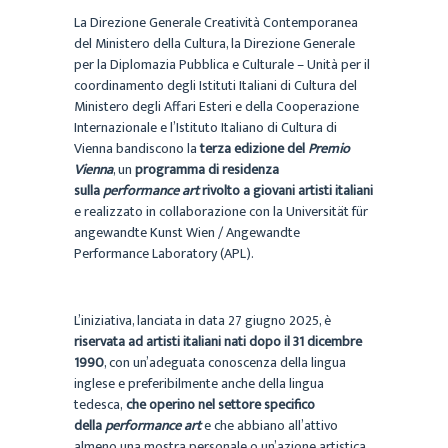
La Direzione Generale Creatività Contemporanea
del Ministero della Cultura, la Direzione Generale
per la Diplomazia Pubblica e Culturale – Unità per il
coordinamento degli Istituti Italiani di Cultura del
Ministero degli Affari Esteri e della Cooperazione
Internazionale e l’Istituto Italiano di Cultura di
Vienna bandiscono la
terza edizione del
Premio
Vienna
, un
programma di residenza
sulla
performance art
rivolto a giovani artisti italiani
e realizzato in collaborazione con la Universität für
angewandte Kunst Wien / Angewandte
Performance Laboratory (APL).
L’iniziativa, lanciata in data 27 giugno 2025, è
riservata ad artisti italiani nati dopo il 31 dicembre
1990
, con un’adeguata conoscenza della lingua
inglese e preferibilmente anche della lingua
tedesca,
che operino nel settore specifico
della
performance art
e che abbiano all’attivo
almeno una mostra personale o un’azione artistica