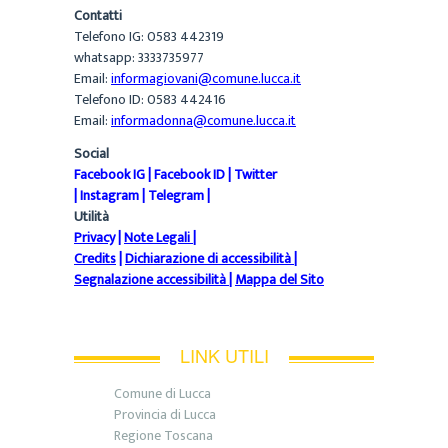
Contatti
Telefono IG: 0583 442319
whatsapp: 3333735977
Email:
informagiovani@comune.lucca.it
Telefono ID: 0583 442416
Email:
informadonna@comune.lucca.it
Social
Facebook IG
|
Facebook ID
|
Twitter
|
Instagram
|
Telegram
|
Utilità
Privacy
|
Note Legali
|
Credits
|
Dichiarazione di accessibilità
|
Segnalazione accessibilità
|
Mappa del Sito
LINK UTILI
Comune di Lucca
Provincia di Lucca
Regione Toscana