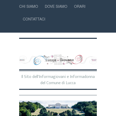
CHI SIAMO
DOVE SIAMO
ORARI
CONTATTACI
Il Sito dell'Informagiovani e Informadonna
del Comune di Lucca