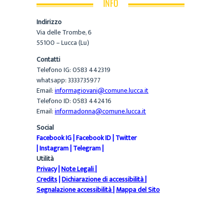
INFO
Indirizzo
Via delle Trombe, 6
55100 – Lucca (Lu)
Contatti
Telefono IG: 0583 442319
whatsapp: 3333735977
Email:
informagiovani@comune.lucca.it
Telefono ID: 0583 442416
Email:
informadonna@comune.lucca.it
Social
Facebook IG
|
Facebook ID
|
Twitter
|
Instagram
|
Telegram
|
Utilità
Privacy
|
Note Legali
|
Credits
|
Dichiarazione di accessibilità
|
Segnalazione accessibilità
|
Mappa del Sito