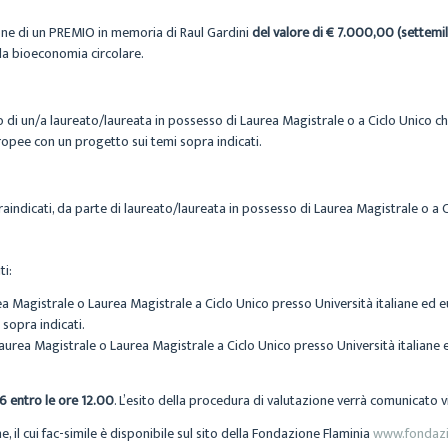
ne di un PREMIO in memoria di Raul Gardini
del valore di € 7.000,00 (settemi
lla bioeconomia circolare.
o di un/a laureato/laureata in possesso di Laurea Magistrale o a Ciclo Unico c
uropee con un progetto sui temi sopra indicati.
raindicati, da parte di laureato/laureata in possesso di Laurea Magistrale o a 
ti:
rea Magistrale o Laurea Magistrale a Ciclo Unico presso Università italiane ed
 sopra indicati.
aurea Magistrale o Laurea Magistrale a Ciclo Unico presso Università italiane 
26
entro le ore 12.00
. L’esito della procedura di valutazione verrà comunicato vi
 il cui fac-simile è disponibile sul sito della Fondazione Flaminia
www.fondazio