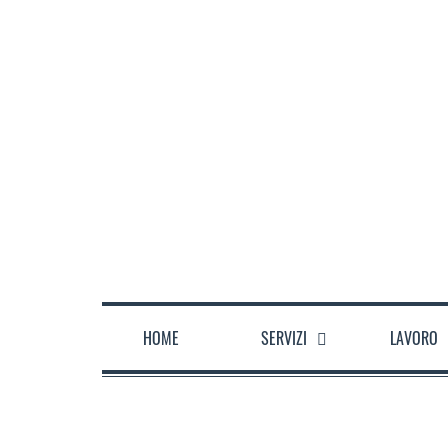
CHI SIAMO
DOVE SIAMO
ORARI
CONTATTACI
HOME
SERVIZI
LAVORO