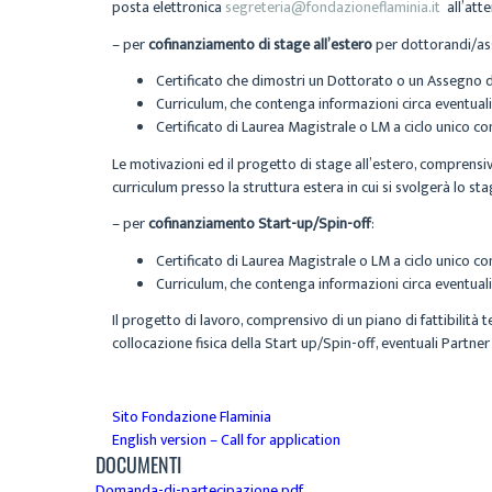
posta elettronica
segreteria@fondazioneflaminia.it
all’atte
– per
cofinanziamento di stage all’estero
per dottorandi/ass
Certificato che dimostri un Dottorato o un Assegno di
Curriculum, che contenga informazioni circa eventuali p
Certificato di Laurea Magistrale o LM a ciclo unico c
Le motivazioni ed il progetto di stage all’estero, comprensiv
curriculum presso la struttura estera in cui si svolgerà lo st
– per
cofinanziamento Start-up/Spin-off
:
Certificato di Laurea Magistrale o LM a ciclo unico c
Curriculum, che contenga informazioni circa eventuali p
Il progetto di lavoro, comprensivo di un piano di fattibilità t
collocazione fisica della Start up/Spin-off, eventuali Partner
Sito Fondazione Flaminia
English version – Call for application
DOCUMENTI
Domanda-di-partecipazione.pdf