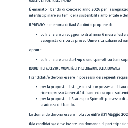
OGGETTO E FINALITÀ DEL PREMIO
È emanato il bando di concorso anno 2026 per l’assegnazio
interdisciplinare sui temi della sostenibilità ambientale e de
Il PREMIO in memoria di Raul Gardini si propone di:
cofinanziare un soggiorno di almeno 6 mesi all’ester
assegnista di ricerca presso Università italiane ed e
oppure
cofinanziare una start-up o uno spin-off sui temi sop
REQUISITI DI ACCESSO E MODALITÀ DI PRESENTAZIONE DELLA DOMANDA
I candidati/e devono essere in possesso dei seguenti requisi
per la proposta di stage all’estero: possesso di Lau
ricerca presso Università italiane ed europee sui temi
per la proposta di Start-up o Spin-off: possesso di L
scadenza del bando.
Le domande devono essere inoltrate
entro il 31 Maggio 20
Il/la candidato/a deve inviare una domanda di partecipazione,