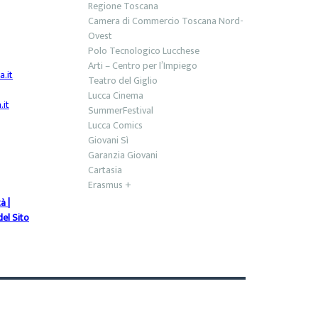
Regione Toscana
Camera di Commercio Toscana Nord-
Ovest
Polo Tecnologico Lucchese
Arti – Centro per l’Impiego
.it
Teatro del Giglio
Lucca Cinema
it
SummerFestival
Lucca Comics
Giovani Sì
Garanzia Giovani
Cartasia
Erasmus +
tà
|
el Sito