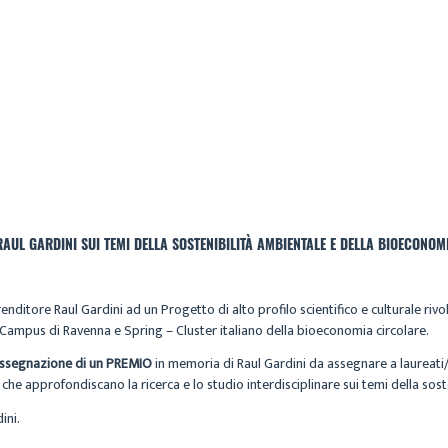
CECILIA
ARCHIVIO
18 MARZO 2026
AUL GARDINI SUI TEMI DELLA SOSTENIBILITÀ AMBIENTALE E DELLA BIOECONOM
renditore Raul Gardini ad un Progetto di alto profilo scientifico e culturale ri
– Campus di Ravenna e Spring – Cluster italiano della bioeconomia circolare.
assegnazione di un PREMIO
in memoria di Raul Gardini da assegnare a laureati/l
 che approfondiscano la ricerca e lo studio interdisciplinare sui temi della sos
ini.