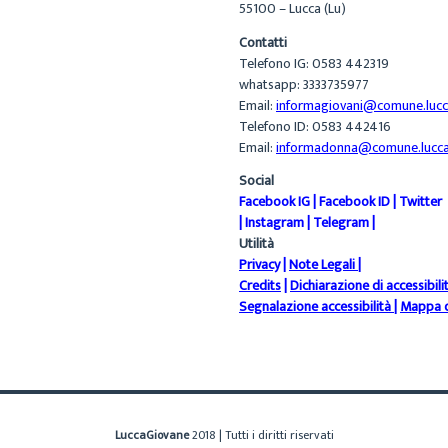
55100 – Lucca (Lu)
Contatti
Telefono IG: 0583 442319
whatsapp: 3333735977
Email:
informagiovani@comune.lucca
Telefono ID: 0583 442416
Email:
informadonna@comune.lucca.
Social
Facebook IG
|
Facebook ID
|
Twitter
|
Instagram
|
Telegram
|
Utilità
Privacy
|
Note Legali
|
Credits
|
Dichiarazione di accessibili
Segnalazione accessibilità
|
Mappa d
LuccaGiovane
2018 | Tutti i diritti riservati