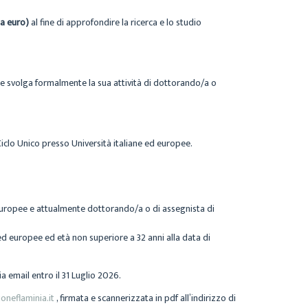
la euro)
al fine di approfondire la ricerca e lo studio
he svolga formalmente la sua attività di dottorando/a o
Ciclo Unico presso Università italiane ed europee.
 europee e attualmente dottorando/a o di assegnista di
ed europee ed età non superiore a 32 anni alla data di
a email entro il 31 Luglio 2026.
neflaminia.it
, firmata e scannerizzata in pdf all’indirizzo di