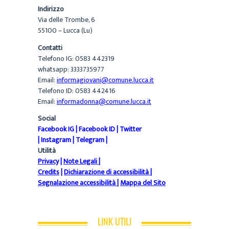
Indirizzo
Via delle Trombe, 6
55100 – Lucca (Lu)
Contatti
Telefono IG: 0583 442319
whatsapp: 3333735977
Email:
informagiovani@comune.lucca.it
Telefono ID: 0583 442416
Email:
informadonna@comune.lucca.it
Social
Facebook IG
|
Facebook ID
|
Twitter
|
Instagram
|
Telegram
|
Utilità
Privacy
|
Note Legali
|
Credits
|
Dichiarazione di accessibilità
|
Segnalazione accessibilità
|
Mappa del Sito
LINK UTILI