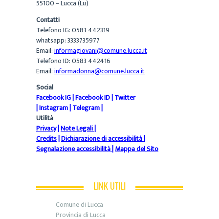
55100 – Lucca (Lu)
Contatti
Telefono IG: 0583 442319
whatsapp: 3333735977
Email:
informagiovani@comune.lucca.it
Telefono ID: 0583 442416
Email:
informadonna@comune.lucca.it
Social
Facebook IG
|
Facebook ID
|
Twitter
|
Instagram
|
Telegram
|
Utilità
Privacy
|
Note Legali
|
Credits
|
Dichiarazione di accessibilità
|
Segnalazione accessibilità
|
Mappa del Sito
LINK UTILI
Comune di Lucca
Provincia di Lucca