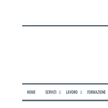
CHI SIAMO
DOVE SIAMO
ORARI
CONTATTACI
HOME
SERVIZI
LAVORO
FORMAZIONE