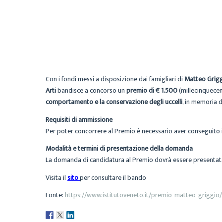
Con i fondi messi a disposizione dai famigliari di
Matteo Grig
Arti
bandisce a concorso un
premio di € 1.500
(millecinquecent
comportamento e la conservazione degli uccelli
, in memoria d
Requisiti di ammissione
Per poter concorrere al Premio è necessario aver conseguito il
Modalità e termini di presentazione della domanda
La domanda di candidatura al Premio dovrà essere presentata 
Visita il
sito
per consultare il bando
Fonte:
https://www.istitutoveneto.it/premio-matteo-griggio/