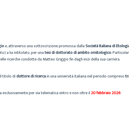
CECILIA
ARCHIVIO
7 GENNAIO 2026
gio
e, attraverso una sottoscrizione promossa dalla
Società Italiana di Etologi
o) a lui intitolato, per una
tesi di dottorato di ambito ornitologico
. Particola
elle ricerche condotte da Matteo Griggio fin dagli inizi della sua carriera.
 titolo di
dottore di ricerca
in una università italiana nel periodo compreso
tr
esclusivamente per via telematica entro e non oltre il
20 febbraio 2026