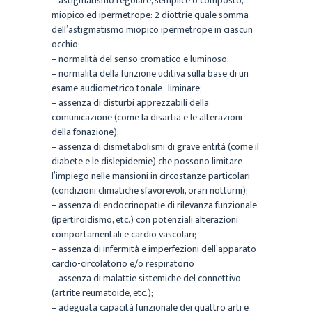
– astigmatismo regolare, semplice o composto,
miopico ed ipermetrope: 2 diottrie quale somma
dell’astigmatismo miopico ipermetrope in ciascun
occhio;
– normalità del senso cromatico e luminoso;
– normalità della funzione uditiva sulla base di un
esame audiometrico tonale- liminare;
– assenza di disturbi apprezzabili della
comunicazione (come la disartia e le alterazioni
della fonazione);
– assenza di dismetabolismi di grave entità (come il
diabete e le dislepidemie) che possono limitare
l’impiego nelle mansioni in circostanze particolari
(condizioni climatiche sfavorevoli, orari notturni);
– assenza di endocrinopatie di rilevanza funzionale
(ipertiroidismo, etc.) con potenziali alterazioni
comportamentali e cardio vascolari;
– assenza di infermità e imperfezioni dell’apparato
cardio-circolatorio e/o respiratorio
– assenza di malattie sistemiche del connettivo
(artrite reumatoide, etc.);
– adeguata capacità funzionale dei quattro arti e