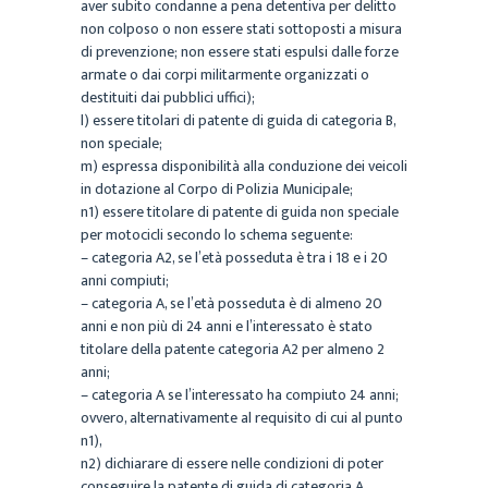
aver subito
condanne a pena detentiva per delitto
non colposo o non essere stati sottoposti a misura
di
prevenzione; non essere stati espulsi dalle forze
armate o dai corpi militarmente organizzati o
destituiti
dai pubblici uffici);
l)
essere titolari di patente di guida di categoria B,
non speciale;
m)
espressa disponibilità alla conduzione dei veicoli
in dotazione al Corpo di Polizia Municipale;
n1)
essere titolare di patente di guida non speciale
per motocicli secondo lo schema seguente:
– categoria A2, se l’età posseduta è tra i 18 e i 20
anni compiuti;
– categoria A, se l’età posseduta è di almeno 20
anni e non più di 24 anni e l’interessato è stato
titolare della patente categoria A2 per almeno 2
anni;
– categoria A se l’interessato ha compiuto 24 anni;
ovvero, alternativamente al requisito di cui al punto
n1
),
n2) dichiarare
di essere nelle condizioni di poter
conseguire la patente di guida di categoria A