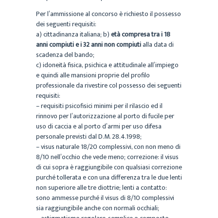
Per l’ammissione al concorso è richiesto il possesso
dei seguenti requisiti:
a)
cittadinanza italiana;
b)
età compresa tra i 18
anni compiuti e i 32 anni non compiuti
alla data di
scadenza del bando;
c)
idoneità
fisica,
psichica
e
attitudinale
all’impiego
e
quindi
alle
mansioni
proprie
del
profilo
professionale da rivestire col possesso dei seguenti
requisiti:
– requisiti psicofisici minimi per il rilascio ed il
rinnovo per l’autorizzazione al porto di fucile per
uso di
caccia e al porto d’armi per uso difesa
personale previsti dal D.M. 28.4.1998;
– visus naturale 18/20 complessivi, con non meno di
8/10 nell’occhio che vede meno; correzione: il
visus
di cui sopra è raggiungibile con qualsiasi correzione
purché tollerata e con una differenza tra
le due lenti
non superiore alle tre diottrie; lenti a contatto:
sono ammesse purché il visus di 8/10
complessivi
sia raggiungibile anche con normali occhiali;