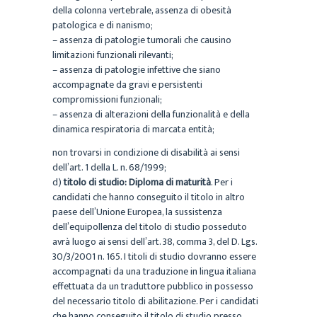
della colonna vertebrale, assenza di obesità
patologica
e di nanismo;
– assenza di patologie tumorali che causino
limitazioni funzionali rilevanti;
– assenza di patologie infettive che siano
accompagnate da gravi e persistenti
compromissioni
funzionali;
– assenza di alterazioni della funzionalità e della
dinamica respiratoria di marcata entità;
non trovarsi in condizione di disabilità ai sensi
dell’art. 1 della L. n. 68/1999;
d
)
titolo di studio:
Diploma di maturità
. Per i
candidati che hanno conseguito il titolo in altro
paese
dell’Unione Europea, la sussistenza
dell’equipollenza del titolo di studio posseduto
avrà luogo ai sensi
dell’art. 38, comma 3, del D. Lgs.
30/3/2001 n. 165. I titoli di studio dovranno essere
accompagnati da
una traduzione in lingua italiana
effettuata da un traduttore pubblico in possesso
del necessario titolo
di abilitazione. Per i candidati
che hanno conseguito il titolo di studio presso