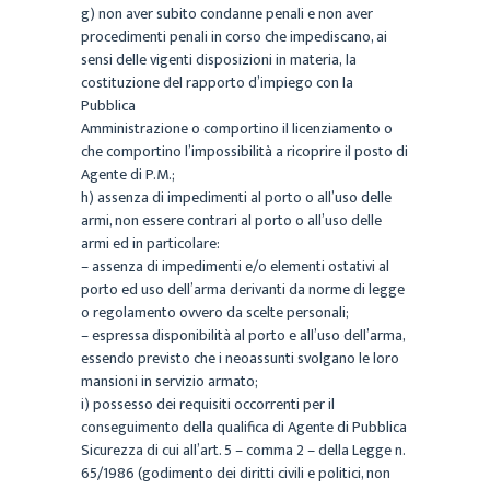
g)
non aver subito condanne penali e non aver
procedimenti penali in corso che impediscano, ai
sensi
delle
vigenti
disposizioni
in
materia,
la
costituzione
del
rapporto
d’impiego
con
la
Pubblica
Amministrazione o comportino il licenziamento o
che comportino l’impossibilità a ricoprire il posto di
Agente di P.M.;
h
)
assenza di impedimenti al porto o all’uso delle
armi, non essere contrari al porto o all’uso delle
armi ed in particolare:
–
assenza di impedimenti e/o elementi ostativi al
porto ed uso dell’arma derivanti da norme di legge
o
regolamento ovvero da scelte personali;
–
espressa disponibilità al porto e all’uso dell’arma,
essendo previsto che i neoassunti svolgano le loro
mansioni in servizio armato;
i)
possesso dei requisiti occorrenti per il
conseguimento della qualifica di Agente di Pubblica
Sicurezza
di cui all’art. 5 – comma 2 – della Legge n.
65/1986 (godimento dei diritti civili e politici, non