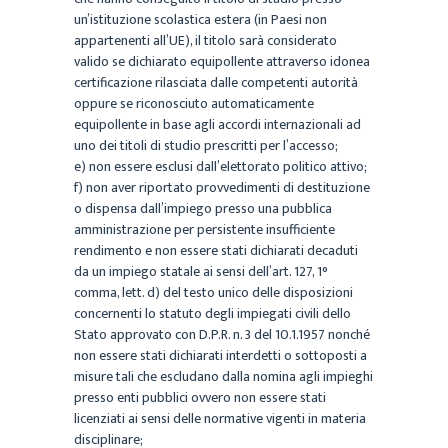
un’istituzione scolastica
estera (in Paesi non
appartenenti all’UE), il titolo sarà considerato
valido se dichiarato equipollente
attraverso
idonea
certificazione
rilasciata
dalle
competenti
autorità
oppure
se
riconosciuto
automaticamente
equipollente in base agli accordi internazionali ad
uno dei titoli di studio prescritti
per l’accesso;
e)
non essere esclusi dall’elettorato politico attivo;
f)
non aver riportato provvedimenti di destituzione
o dispensa dall’impiego presso una pubblica
amministrazione per persistente insufficiente
rendimento e non essere stati dichiarati decaduti
da un
impiego statale ai sensi dell’art. 127, 1°
comma, lett. d) del testo unico delle disposizioni
concernenti
lo statuto degli impiegati civili dello
Stato approvato con D.P.R. n. 3 del 10.1.1957 nonché
non essere
stati dichiarati interdetti o sottoposti a
misure tali che escludano dalla nomina agli impieghi
presso enti
pubblici ovvero non essere stati
licenziati ai sensi delle normative vigenti in materia
disciplinare;