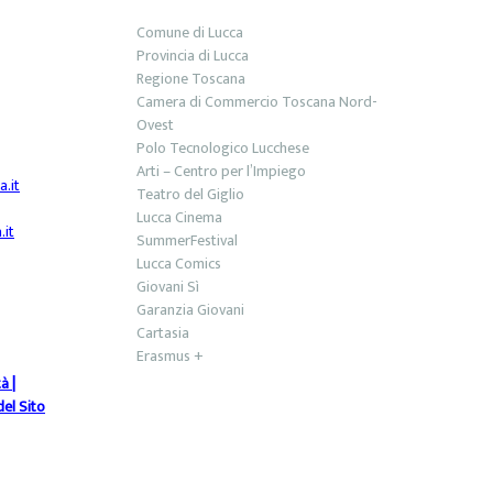
Comune di Lucca
Provincia di Lucca
Regione Toscana
Camera di Commercio Toscana Nord-
Ovest
Polo Tecnologico Lucchese
Arti – Centro per l’Impiego
.it
Teatro del Giglio
Lucca Cinema
it
SummerFestival
Lucca Comics
Giovani Sì
Garanzia Giovani
Cartasia
Erasmus +
tà
|
el Sito