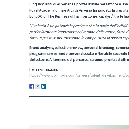
Cinquant’anni di esperienza professionale nel settore e una d
Royal Academy of Fine Arts di Anversa ha guidato la crescita
BoF500 di The Business of Fashion come “catalyst” tra le fi
“Il talento è un potenziale prezioso che fa parte dell’indivi
particolarmente importante nel mondo della moda, fatto di
fare un passo in più, mettendo in campo tutta la nostra esper
Brand analysis, collection review, personal branding, commun
programmare in modo personalizzato e flessibile secondo le s
del settore. Al termine del percorso, saranno pronti ad affront
Per informazioni:
https://www.polimoda.com/careers/talent-development/p