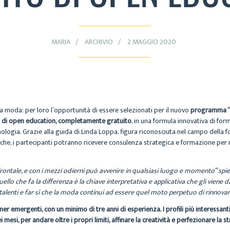
MARIA
ARCHIVIO
2 MAGGIO 2020
lla moda: per loro l’opportunità di essere selezionati per il nuovo
programma “P
 di open education, completamente gratuito
, in una formula innovativa di fo
cnologia. Grazie alla guida di Linda Loppa, figura riconosciuta nel campo dell
he, i partecipanti potranno ricevere consulenza strategica e formazione per ra
rontale, e con i mezzi odierni può avvenire in qualsiasi luogo e momento” spiega
llo che fa la differenza è la chiave interpretativa e applicativa che gli viene 
talenti e far sì che la moda continui ad essere quel moto perpetuo di rinnova
signer emergenti, con un minimo di tre anni di esperienza. I profili più interess
esi, per andare oltre i propri limiti, affinare la creatività e perfezionare la 