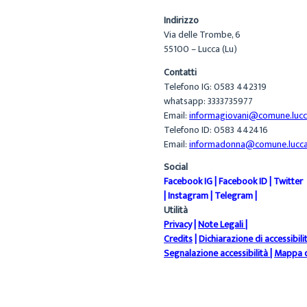
Indirizzo
Via delle Trombe, 6
55100 – Lucca (Lu)
Contatti
Telefono IG: 0583 442319
whatsapp: 3333735977
Email:
informagiovani@comune.lucca
Telefono ID: 0583 442416
Email:
informadonna@comune.lucca.
Social
Facebook IG
|
Facebook ID
|
Twitter
|
Instagram
|
Telegram
|
Utilità
Privacy
|
Note Legali
|
Credits
|
Dichiarazione di accessibili
Segnalazione accessibilità
|
Mappa d