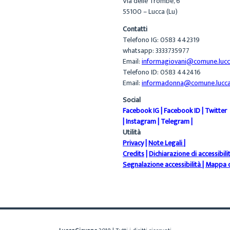
Via delle Trombe, 6
55100 – Lucca (Lu)
Contatti
Telefono IG: 0583 442319
whatsapp: 3333735977
Email:
informagiovani@comune.lucca
Telefono ID: 0583 442416
Email:
informadonna@comune.lucca.
Social
Facebook IG
|
Facebook ID
|
Twitter
|
Instagram
|
Telegram
|
Utilità
Privacy
|
Note Legali
|
Credits
|
Dichiarazione di accessibili
Segnalazione accessibilità
|
Mappa d