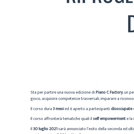
Sta per partire una nuova edizione di
Piano C Factory
, un p
gioco, acquisire competenze trasversali, imparare a riconosce
Il corso dura
3 mesi
ed è aperto a partecipanti
disoccupate
Il corso affronterà tematiche quali il
self empowerment
e la
Il
30 luglio 2021
sarà annunciato l’esito della seconda ed ult