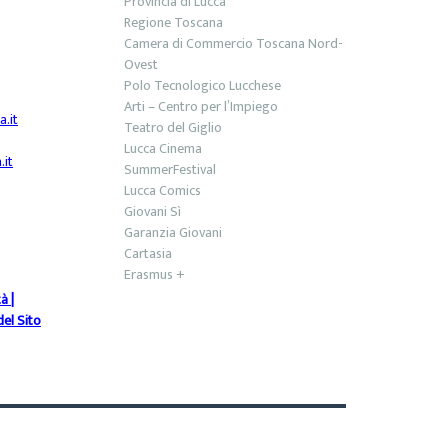
Provincia di Lucca
Regione Toscana
Camera di Commercio Toscana Nord-
Ovest
Polo Tecnologico Lucchese
Arti – Centro per l’Impiego
.it
Teatro del Giglio
Lucca Cinema
it
SummerFestival
Lucca Comics
Giovani Sì
Garanzia Giovani
Cartasia
Erasmus +
tà
|
el Sito