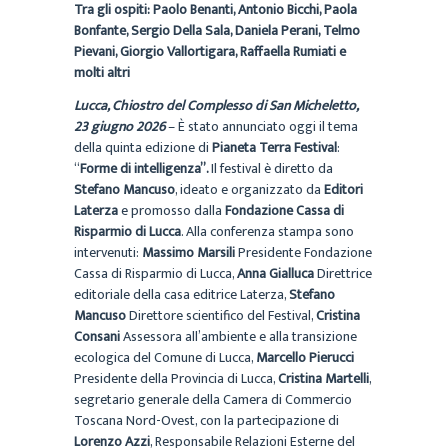
Tra gli ospiti: Paolo Benanti, Antonio Bicchi, Paola
Bonfante, Sergio Della Sala, Daniela Perani, Telmo
Pievani, Giorgio Vallortigara, Raffaella Rumiati e
molti altri
Lucca, Chiostro del Complesso di San Micheletto,
23 giugno 2026
– È stato annunciato oggi il tema
della quinta edizione di
Pianeta Terra Festival
:
“
Forme di intelligenza”.
Il festival è diretto da
Stefano Mancuso
, ideato e organizzato da
Editori
Laterza
e promosso dalla
Fondazione Cassa di
Risparmio di Lucca
. Alla conferenza stampa sono
intervenuti:
Massimo Marsili
Presidente Fondazione
Cassa di Risparmio di Lucca,
Anna Gialluca
Direttrice
editoriale della casa editrice Laterza,
Stefano
Mancuso
Direttore scientifico del Festival,
Cristina
Consani
Assessora all’ambiente e alla transizione
ecologica del Comune di Lucca,
Marcello Pierucci
Presidente della Provincia di Lucca,
Cristina Martelli
,
segretario generale della Camera di Commercio
Toscana Nord-Ovest, con la partecipazione di
Lorenzo Azzi
, Responsabile Relazioni Esterne del