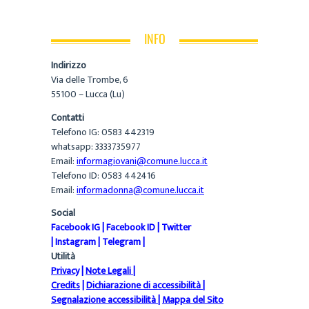
INFO
Indirizzo
Via delle Trombe, 6
55100 – Lucca (Lu)
Contatti
Telefono IG: 0583 442319
whatsapp: 3333735977
Email:
informagiovani@comune.lucca.it
Telefono ID: 0583 442416
Email:
informadonna@comune.lucca.it
Social
Facebook IG
|
Facebook ID
|
Twitter
|
Instagram
|
Telegram
|
Utilità
Privacy
|
Note Legali
|
Credits
|
Dichiarazione di accessibilità
|
Segnalazione accessibilità
|
Mappa del Sito