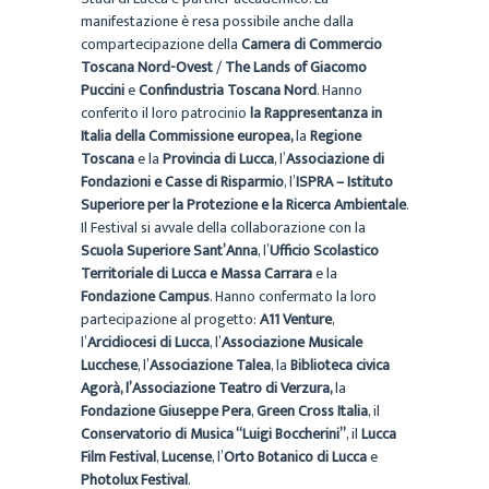
manifestazione è resa possibile anche dalla
compartecipazione della
Camera di Commercio
Toscana Nord-Ovest
/
The Lands of Giacomo
Puccini
e
Confindustria Toscana Nord
. Hanno
conferito il loro patrocinio
la Rappresentanza in
Italia della Commissione europea,
la
Regione
Toscana
e la
Provincia di Lucca
, l’
Associazione di
Fondazioni e Casse di Risparmio
, l’
ISPRA – Istituto
Superiore per la Protezione e la Ricerca Ambientale
.
Il Festival si avvale della collaborazione con la
Scuola Superiore Sant’Anna
, l’
Ufficio Scolastico
Territoriale di Lucca e Massa Carrara
e la
Fondazione Campus
. Hanno confermato la loro
partecipazione al progetto:
A11 Venture
,
l’
Arcidiocesi di Lucca
, l’
Associazione Musicale
Lucchese
, l’
Associazione Talea
, la
Biblioteca civica
Agorà, l’Associazione Teatro di Verzura,
la
Fondazione Giuseppe Pera
,
Green Cross Italia
, il
Conservatorio di Musica “Luigi Boccherini”
, il
Lucca
Film Festival
,
Lucense
, l’
Orto Botanico di Lucca
e
Photolux Festival
.