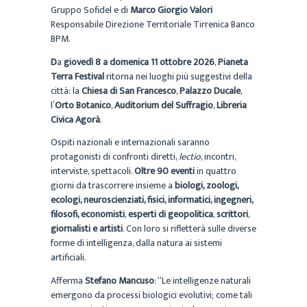
Gruppo Sofidel e di
Marco Giorgio Valori
Responsabile Direzione Territoriale Tirrenica Banco
BPM.
D
a
giovedì 8 a domenica 11 ottobre 2026
,
Pianeta
Terra Festival
ritorna nei luoghi più suggestivi della
città: la
Chiesa di San Francesco
,
Palazzo Ducale
,
l’
Orto Botanico
,
Auditorium del Suffragio
,
Libreria
Civica Agorà
.
Ospiti nazionali e internazionali saranno
protagonisti di confronti diretti,
lectio
, incontri,
interviste, spettacoli.
Oltre 90 eventi
in quattro
giorni da trascorrere insieme a
biologi, zoologi,
ecologi, neuroscienziati, fisici, informatici, ingegneri,
filosofi, economisti
,
esperti di geopolitica
,
scrittori
,
giornalisti e artisti
. Con loro si rifletterà sulle diverse
forme di intelligenza, dalla natura ai sistemi
artificiali.
Afferma
Stefano Mancuso
: “Le intelligenze naturali
emergono da processi biologici evolutivi; come tali