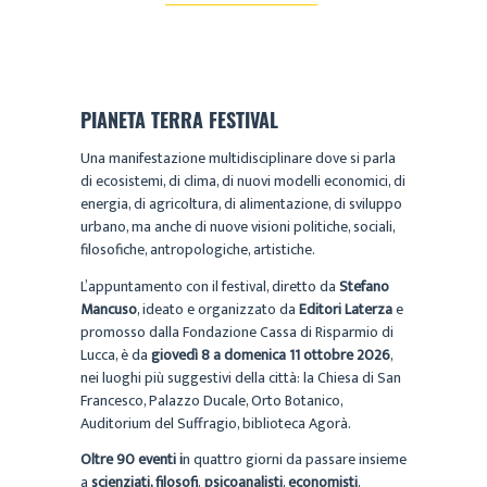
PIANETA TERRA FESTIVAL
Una manifestazione multidisciplinare dove si parla
di ecosistemi, di clima, di nuovi modelli economici, di
energia, di agricoltura, di alimentazione, di sviluppo
urbano, ma anche di nuove visioni politiche, sociali,
filosofiche, antropologiche, artistiche.
L’appuntamento con il festival, diretto da
Stefano
Mancuso
, ideato e organizzato da
Editori Laterza
e
promosso dalla Fondazione Cassa di Risparmio di
Lucca, è da
giovedì 8 a domenica 11 ottobre 2026
,
nei luoghi più suggestivi della città: la Chiesa di San
Francesco, Palazzo Ducale, Orto Botanico,
Auditorium del Suffragio, biblioteca Agorà.
Oltre 90 eventi
i
n quattro giorni da passare insieme
a
scienziati, filosofi
,
psicoanalisti
,
economisti
,