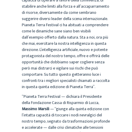
capacità di operare a favore della convivenza, di
stabilire anche limiti alla forza e all’accaparramento
di risorse, diversamente da come sembrano
suggerire diversi leader della scena internazionale.
Pianeta Terra Festival ci ha abituati a comprendere
come le dinamiche sane siano ben visibili
dall’esempio offerto dalla natura. Sta a noi, ora più
che mai, esercitare la nostra intelligenza in questa
direzione. L’intelligenza artificiale, nuovo e potente
protagonista del nostro tempo, offre e offrirà delle
opportunità che dobbiamo saper cogliere senza
però mai distrarci e vigilare sui rischi che può
comportare. Su tutto questo getteranno luce i
confronti tra i migliori specialisti chiamati a raccolta
in questa quinta edizione di Pianeta Terra”.
“Pianeta Terra Festival — dichiara il Presidente
della Fondazione Cassa di Risparmio di Lucca,
Massimo Marsili
— “giunge alla quinta edizione con
l’intatta capacità di toccare i nodi nevralgici del
nostro tempo, segnato da trasformazioni profonde
e accelerate — dalle crisi climatiche alle tensioni