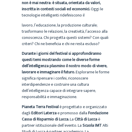
non è mai neutra: è situata, orientata da valori,
inscritta in contesti sociali ed economici.
Oggi le
tecnologie intelligenti ridefiniscono il
lavoro, l’educazione, la produzione culturale;
trasformano le relazioni, la creatività, l’accesso alla
conoscenza. Chi progetta questi sistemi? Con quali
criteri? Chi ne beneficia e chi ne resta escluso?
Durante i giorni del festival si approfondiranno
questi temi mostrando come le diverse forme
dell’intelligenza plasmino il nostro modo di vivere,
lavorare e immaginare il futuro.
Esplorarne le forme
significa ripensare i confini, riconoscere
interdipendenze e costruire una cultura
dell’intelligenza capace di integrare sapere,
responsabilità e immaginazione.
Pianeta Terra Festival
è progettato e organizzato
dagli
Editori Laterza
e promosso dalla
Fondazione
Cassa di Risparmio di Lucca.
La
Città di Lucca
è
partner istituzionale dell’evento. La
Scuola IMT
Alti
Studi di Lucca è partner accademico. La