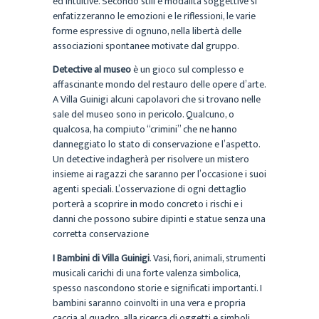
ed intuitive. Secondo stili e modalità soggettive si
enfatizzeranno le emozioni e le riflessioni, le varie
forme espressive di ognuno, nella libertà delle
associazioni spontanee motivate dal gruppo.
Detective al museo
è un gioco sul complesso e
affascinante mondo del restauro delle opere d’arte.
A Villa Guinigi alcuni capolavori che si trovano nelle
sale del museo sono in pericolo. Qualcuno, o
qualcosa, ha compiuto “crimini” che ne hanno
danneggiato lo stato di conservazione e l’aspetto.
Un detective indagherà per risolvere un mistero
insieme ai ragazzi che saranno per l’occasione i suoi
agenti speciali. L’osservazione di ogni dettaglio
porterà a scoprire in modo concreto i rischi e i
danni che possono subire dipinti e statue senza una
corretta conservazione
I Bambini di Villa Guinigi
. Vasi, fiori, animali, strumenti
musicali carichi di una forte valenza simbolica,
spesso nascondono storie e significati importanti. I
bambini saranno coinvolti in una vera e propria
caccia al quadro, alla ricerca di oggetti e simboli