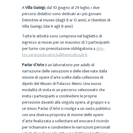
A
Villa Guinigi
, dal 10 giugno al 29 luglio, i due
percorsi didattici sono dedicati ai i più giovani:
Detective al museo (dagli 8 ai 12 anni), e I Bambini di
Villa Guinigi, (dai 6 agli 8 anni)
Tutte le attività sono comprese nel biglietto di
ingresso ai musei, per un massimo di 5 partecipanti
per turno con prenotazione obbligatoria a
drm-
tos.servizieducativi.lu@beniculturali.it
.
Parlar d’Arte
è un laboratorio per adulti di
narrazione delle sensazioni e delle idee nate dalla
visione di opere d’arte scelte dalla collezione di
dipinti del Museo di Palazzo Mansi. Una nuova
modalità di visita in un percorso selezionato che
invita i partecipanti a condividere le proprie
percezioni davanti alla singola opera, al gruppo e a
sé stessi. Parlar d’Arte si rivolge a un vasto pubblico
con una diversa proposta di visione delle opere
d’arte finalizzata a sollecitare ed evocare il ricordo
per richiamare e condividere le narrazioni personali