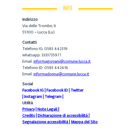
INFO
Indirizzo
Via delle Trombe, 6
55100 – Lucca (Lu)
Contatti
Telefono IG: 0583 442319
whatsapp: 3333735977
Email:
informagiovani@comune.lucca.it
Telefono ID: 0583 442416
Email:
informadonna@comune.lucca.it
Social
Facebook IG
|
Facebook ID
|
Twitter
|
Instagram
|
Telegram
|
Utilità
Privacy
|
Note Legali
|
Credits
|
Dichiarazione di accessibilità
|
Segnalazione accessibilità
|
Mappa del Sito