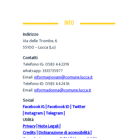
INFO
Indirizzo
Via delle Trombe, 6
55100 – Lucca (Lu)
Contatti
Telefono IG: 0583 442319
whatsapp: 3333735977
Email:
informagiovani@comune.lucca.it
Telefono ID: 0583 442416
Email:
informadonna@comune.lucca.it
Social
Facebook IG
|
Facebook ID
|
Twitter
|
Instagram
|
Telegram
|
Utilità
Privacy
|
Note Legali
|
Credits
|
Dichiarazione di accessibilità
|