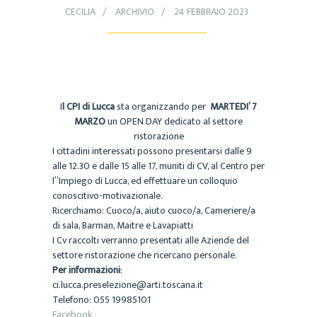
CECILIA
ARCHIVIO
24 FEBBRAIO 2023
I
l CPI di Lucca
sta organizzando per
MARTEDI’ 7
MARZO
un OPEN DAY dedicato al settore
ristorazione
I cittadini interessati possono presentarsi dalle 9
alle 12.30 e dalle 15 alle 17, muniti di CV, al Centro per
l”Impiego di Lucca, ed effettuare un colloquio
conoscitivo-motivazionale.
Ricerchiamo: Cuoco/a, aiuto cuoco/a, Cameriere/a
di sala, Barman, Maitre e Lavapiatti
I Cv raccolti verranno presentati alle Aziende del
settore ristorazione che ricercano personale.
Per informazioni
:
ci.lucca.preselezione@arti.toscana.it
Telefono: 055 19985101
Facebook