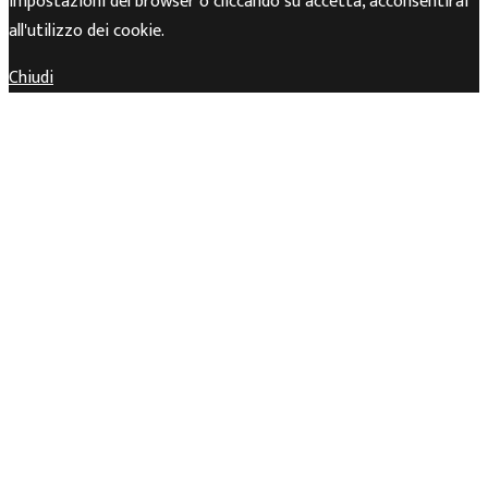
impostazioni del browser o cliccando su accetta, acconsentirai
all'utilizzo dei cookie.
Chiudi