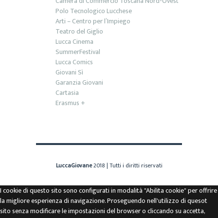
Camera di Commercio Toscana Nord-Ovest
Polo Tecnologico Lucchese
Arti – Centro per l’Impiego
Teatro del Giglio
Lucca Cinema
SummerFestival
Lucca Comics
Giovani Sì
Garanzia Giovani
Cartasia
Erasmus +
LuccaGiovane
2018 | Tutti i diritti riservati
I cookie di questo sito sono configurati in modalità "Abilita cookie" per offrire
la migliore esperienza di navigazione. Proseguendo nell'utilizzo di quesot
sito senza modificare le impostazioni del browser o cliccando su accetta,