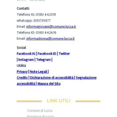
Contatti
Telefono IG: 0583 442319
whatsapp: 3333735977
Email:
informagiovani@comune.lucca.it
Telefono ID: 0583 442416
Email:
informadonna@comune.lucca.it
Social
Facebook IG
|
Facebook ID
|
Twitter
|
Instagram
|
Telegram
|
Utilità
Privacy
|
Note Legali
|
Credits
|
Dichiarazione di accessibilità
|
Segnalazione
accessibilità
|
Mappa del Sito
LINK UTILI
Comune di Lucca
Provincia di Lucca