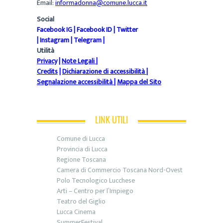
Email:
informadonna@comune.lucca.it
Social
Facebook IG
|
Facebook ID
|
Twitter
|
Instagram
|
Telegram
|
Utilità
Privacy
|
Note Legali
|
Credits
|
Dichiarazione di accessibilità
|
Segnalazione accessibilità
|
Mappa del Sito
LINK UTILI
Comune di Lucca
Provincia di Lucca
Regione Toscana
Camera di Commercio Toscana Nord-Ovest
Polo Tecnologico Lucchese
Arti – Centro per l’Impiego
Teatro del Giglio
Lucca Cinema
SummerFestival