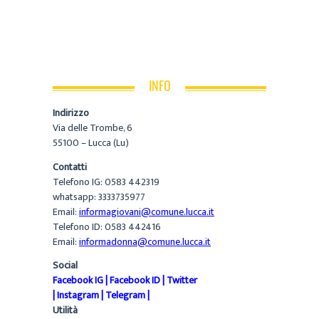
INFO
Indirizzo
Via delle Trombe, 6
55100 – Lucca (Lu)
Contatti
Telefono IG: 0583 442319
whatsapp: 3333735977
Email:
informagiovani@comune.lucca.it
Telefono ID: 0583 442416
Email:
informadonna@comune.lucca.it
Social
Facebook IG
|
Facebook ID
|
Twitter
|
Instagram
|
Telegram
|
Utilità