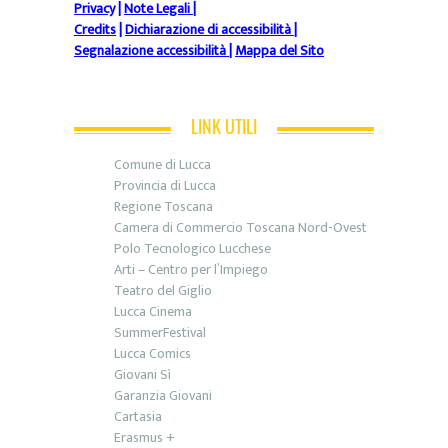
Privacy
|
Note Legali
|
Credits
|
Dichiarazione di accessibilità
|
Segnalazione accessibilità
|
Mappa del Sito
LINK UTILI
Comune di Lucca
Provincia di Lucca
Regione Toscana
Camera di Commercio Toscana Nord-Ovest
Polo Tecnologico Lucchese
Arti – Centro per l’Impiego
Teatro del Giglio
Lucca Cinema
SummerFestival
Lucca Comics
Giovani Sì
Garanzia Giovani
Cartasia
Erasmus +