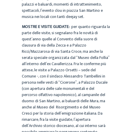
palazzi e baluardi, momenti di intrattenimento,
spettacoli, l’evento clou in piazza San Martino e
musica nei locali con tanti deejay set.
MOSTRE E VISITE GUIDATE:
per quanto riguarda la
parte delle visite, si segnalano fra le novità di
quest’anno quelle al Convento della suore di
clausura di via della Zecca e a Palazzo
Ricci/Mazzarosa di via Santa Croce, ma anche la
serata speciale organizzata dal “Museo della Follia”
all’interno dell’ex Cavallerizza. Fra le conferme più
attese, le visite a Palazzo Orsetti – sede del
Comune -, con il sindaco Alessandro Tambellini in
persona nelle vesti di “Cicerone”, a Palazzo Ducale
(con apertura delle sale monumentali e del
percorso olfattivo napoleonico), al campanile del
duomo di San Martino, ai baluardi delle Mura, ma
anche al Museo del Risorgimento e del Museo
Cresci per la storia dell’emigrazione italiana. Da
rimarcare, fra la visite guidate, l’apertura
dell’Archivio storico diocesano, al cui interno sarà
possibile ammirare le pergamene contenute