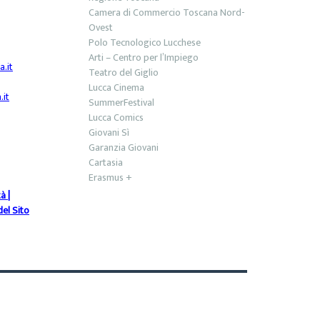
Camera di Commercio Toscana Nord-
Ovest
Polo Tecnologico Lucchese
Arti – Centro per l’Impiego
.it
Teatro del Giglio
Lucca Cinema
it
SummerFestival
Lucca Comics
Giovani Sì
Garanzia Giovani
Cartasia
Erasmus +
tà
|
el Sito