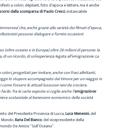
nifesti a colori, dépliant, foto d’epoca e lettere, ma è anche
ascorsi dalla scomparsa di Paolo Cresci
, instancabile
mmersiva’ che, anche grazie alla varietà dei filmati d’epoca,
collezionisti possono dialogare e fornire occasioni
o (oltre oceano e in Europa) oltre 26 milioni di persone: la
, di un ricordo, di un’esperienza legata all’emigrazione. La
lori, progettati per invitare, anche con frasi allettanti,
i legge lo stupore accompagnato dal timore per un viaggio in
 come fossero le attuali lussuose navi da crociera.
facile. Tra le carte esposte si coglie anche l’
emigrazione
niera sostanziale al benessere economico della società
rvento del Presidente Provincia di Lucca,
Luca Menesini
, del
el Mondo,
Ilaria Del Bianco
, del vicepresidente della
 Edmondo De Amicis “Sull’Oceano”.