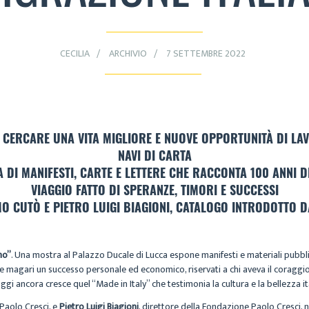
CECILIA
ARCHIVIO
7 SETTEMBRE 2022
CERCARE UNA VITA MIGLIORE E NUOVE OPPORTUNITÀ DI LAV
NAVI DI CARTA
DI MANIFESTI, CARTE E LETTERE CHE RACCONTA 100 ANNI D
VIAGGIO FATTO DI SPERANZE, TIMORI E SUCCESSI
O CUTÒ E PIETRO LUIGI BIAGIONI, CATALOGO INTRODOTTO 
no”
. Una mostra al Palazzo Ducale di Lucca espone manifesti e materiali pubbli
e magari un successo personale ed economico, riservati a chi aveva il coraggio 
gi ancora cresce quel “Made in Italy” che testimonia la cultura e la bellezza i
i Paolo Cresci, e
Pietro Luigi Biagioni
, direttore della Fondazione Paolo Cresci, 