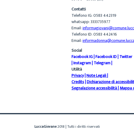
Contatti
Telefono IG: 0583 442319
whatsapp: 3333735977
Email:
informagiovani@comune.lucca
Telefono ID: 0583 442416
Email:
informadonna@comune.lucca.
Social
Facebook IG
|
Facebook ID
|
Twitter
|
Instagram
|
Telegram
|
Utilità
Privacy
|
Note Legali
|
Credits
|
Dichiarazione di accessibili
Segnalazione accessibilità
|
Mappa d
LuccaGiovane
2018 | Tutti i diritti riservati