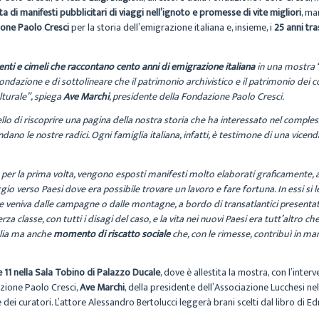
 di manifesti pubblicitari di viaggi nell’ignoto e promesse di vite migliori
, ma
ione Paolo Cresci
per la storia dell’emigrazione italiana e, insieme, i
25 anni tr
nti e cimeli che raccontano cento anni di emigrazione italiana
in una mostra ‘i
Fondazione e di sottolineare che il patrimonio archivistico e il patrimonio dei 
lturale”, spiega
Ave Marchi
, presidente della Fondazione Paolo Cresci.
llo di riscoprire una pagina della nostra storia che ha interessato nel compless
ano le nostre radici. Ogni famiglia italiana, infatti, è testimone di una vicenda
 per la prima volta, vengono esposti manifesti molto elaborati graficamente, a co
gio verso Paesi dove era possibile trovare un lavoro e fare fortuna. In essi s
 veniva dalle campagne o dalle montagne, a bordo di transatlantici presentati
za classe, con tutti i disagi del caso, e la vita nei nuovi Paesi era tutt’altro che 
iglia ma anche
momento di riscatto sociale
che, con le rimesse, contribuì in ma
e 11 nella Sala Tobino di Palazzo Ducale
, dove è allestita la mostra, con l’inte
azione Paolo Cresci,
Ave Marchi
, della presidente dell’Associazione Lucchesi n
 dei curatori. L’attore Alessandro Bertolucci leggerà brani scelti dal libro di