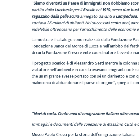
“
Siamo diventati un Paese di immigrati, non dobbiamo scor
partito dalla
Lucchesia
per il
Brasile
nel
1910
, aveva
due bust
ragazzino dalla pelle scura
annegato davanti a
Lampedusa
,
contava 26 milioni di abitanti. Nei successivi cento anni, alt
indelebile oltreoceano per l’arricchimento delle economie e de
La mostra e il catalogo sono realizzati dalla Fondazione Pao
Fondazione Banca del Monte di Lucca e nell’ambito del festi
di cui la Fondazione Cresci è ente coordinatore. L’evento in
Il progetto scenico è di Alessandro Sesti mentre la colonna
visitatore nell’ambiente in cui si trovavano i migranti, cioè s
che un migrante avesse portato con sé un clarinetto e con 
malinconia di abbandonare il paese di origine”, spiega il co
“Navi di carta. Cento anni di emigrazione italiana oltre ocea
Immagini e documenti dalla collezione di Massimo Cutò e da
Museo Paolo Cresci per la storia dell’emigrazione italiana 