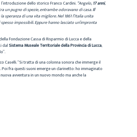
 l’introduzione dello storico Franco Cardini.
“Angelo,
17 anni
,
l’altra un pugno di spezie, entrambe odoravano di casa.
Il
a speranza di una vita migliore. Nel 1861 l’Italia unita
ioni spesso impossibili. Eppure hanno lasciato un’impronta
 della Fondazione Cassa di Risparmio di Lucca e della
i dal
Sistema Museale Territoriale della Provincia di Lucca
,
do”.
 Caselli. “Si tratta di una colonna sonora che immerge il
bini. Poi fra questi suoni emerge un clarinetto: ho immaginato
na nuova avventura in un nuovo mondo ma anche la