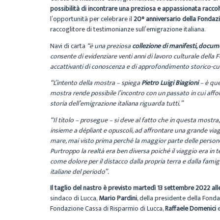
possibilità di incontrare
una preziosa e appassionata raccolta
l’opportunità per celebrare il
20° anniversario della Fondaz
raccoglitore di testimonianze sull’emigrazione italiana.
Navi di carta
“è una preziosa
collezione di manifesti, docume
consente di evidenziare venti anni di lavoro culturale della 
accattivanti di conoscenza e di approfondimento storico-cu
“L’intento della mostra – spiega
Pietro Luigi Biagioni
– è que
mostra rende possibile l’incontro con un passato in cui affond
storia dell’emigrazione italiana riguarda tutti.”
“Il titolo – prosegue – si deve al fatto che in questa mostra,
insieme a dépliant e opuscoli, ad affrontare una grande viag
mare, mai visto prima perché la maggior parte delle persone
Purtroppo la realtà era ben diversa poiché il viaggio era in ter
come dolore per il distacco dalla propria terra e dalla fam
italiane del periodo”.
Il taglio del nastro è previsto martedì 13 settembre 2022 all
sindaco di Lucca,
Mario Pardini
, della presidente della Fond
Fondazione Cassa di Risparmio di Lucca,
Raffaele Domenici
e