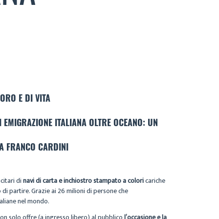
ORO E DI VITA
I EMIGRAZIONE ITALIANA OLTRE OCEANO: UN
DA FRANCO CARDINI
citari di
navi di carta e inchiostro stampato a colori
cariche
di partire. Grazie ai 26 milioni di persone che
taliane nel mondo.
non solo offre (a ingresso libero) al pubblico
l’occasione e la