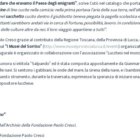
dare che eravamo il Paese degli emigranti”
, scrive Cutò nel catalogo che porta
ine
di lino cucite nella camicia: nella prima portava l’aria della sua terra, nel
 nel
sacchetto
cucito dentro il giubbotto teneva piegata la pagella scolastica e l
rettanti sarebbero andati via in cerca di fortuna, possibilità, lavoro. In condiz
lle culture altre da noi. Il loro viaggio appartiene a tutti”
.
lo Cresci grazie al contributo della Regione Toscana, della Provincia di Lucca,
val
“I Musei del Sorriso”
(
http://www.museiprovincialucca.it/eventi
) organizzat
augurale è organizzato in collaborazione con l’associazione “Lucchesi nel mon
 sonora si intitola “Salpando” ed è stata composta appositamente da Gianmarco
ulle navi. Si sentono i gabbiani, le onde del mare, la sirena della nave, e i bam
questo strumento, durante la traversata, esprimesse la speranza di iniziare u
mpositore lucchese.
no”
ll’Archivio della Fondazione Paolo Cresci.
– Fondazione Paolo Cresci