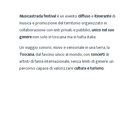
M
usicastrada festival
è un evento
diffuso
e
itinerante
di
musica e promozione del territorio organizzato in
collaborazione con enti privati e pubblici,
unico nel suo
genere
non solo in toscana ma in tutta italia.
Un viaggio sonoro, visivo e sensoriale in una terra, la
T
oscana
, dal fascino unico al mondo, con
concerti
di
artisti di fama internazionale, senza limiti di genere. un
percorso capace di valorizzare
cultura e turismo
.