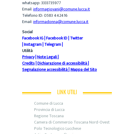
whatsapp: 3333735977
Email:
informagiovani@comune.lucca.it
Telefono ID: 0583 442416
Email:
informadonna@comune.lucca.it
Social
Facebook IG
|
Facebook ID
|
Twitter
|
Instagram
|
Telegram
|
Utilità
Privacy
|
Note Legali
|
Credits
|
Dichiarazione di accessibilità
|
Segnalazione accessibilità
|
Mappa del Sito
LINK UTILI
Comune di Lucca
Provincia di Lucca
Regione Toscana
Camera di Commercio Toscana Nord-Ovest
Polo Tecnologico Lucchese