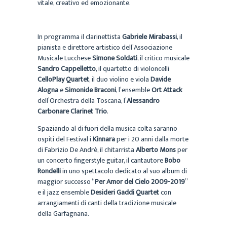
vitale, creativo ed emozionante.
In programma il clarinettista
Gabriele Mirabassi
, il
pianista e direttore artistico dell’Associazione
Musicale Lucchese
Simone Soldati
, il critico musicale
Sandro Cappelletto
, il quartetto di violoncelli
CelloPlay Quartet
, il duo violino e viola
Davide
Alogna
e
Simonide Braconi
, l’ensemble
Ort Attack
dell’Orchestra della Toscana, l’
Alessandro
Carbonare Clarinet Trio
.
Spaziando al di fuori della musica colta saranno
ospiti del Festival i
Kinnara
per i 20 anni dalla morte
di Fabrizio De Andrè, il chitarrista
Alberto Mons
per
un concerto fingerstyle guitar, il cantautore
Bobo
Rondelli
in uno spettacolo dedicato al suo album di
maggior successo “
Per Amor del Cielo 2009-2019
”
e il jazz ensemble
Desideri Gaddi Quartet
con
arrangiamenti di canti della tradizione musicale
della Garfagnana.