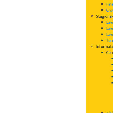
Fin
Cro
Stagional
Lav
Lav
Lav
Turi
Informal
Cer