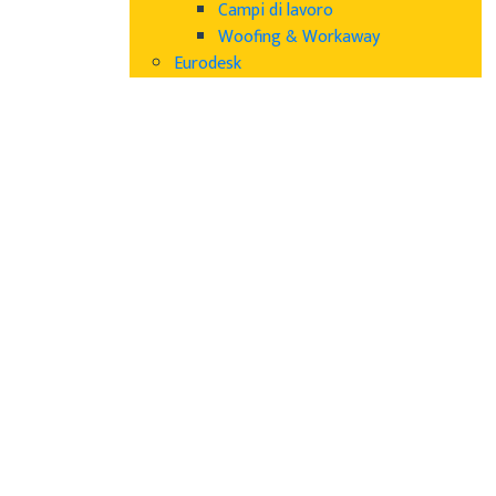
Campi di lavoro
Woofing & Workaway
Eurodesk
Cecilia
Archivio
30 Marzo 2020