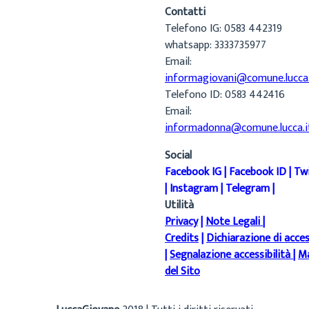
Contatti
Telefono IG: 0583 442319
whatsapp: 3333735977
Email:
informagiovani@comune.lucca.
Telefono ID: 0583 442416
Email:
informadonna@comune.lucca.i
Social
Facebook IG
|
Facebook ID
|
Tw
|
Instagram
|
Telegram
|
Utilità
Privacy
|
Note Legali
|
Credits
|
Dichiarazione di acces
|
Segnalazione accessibilità
|
M
del Sito