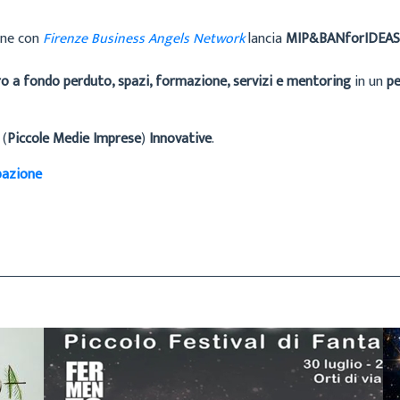
one con
Firenze Business Angels Network
lancia
MIP&BANforIDEA
ro a fondo perduto, spazi, formazione, servizi e mentoring
in un
pe
I
(
Piccole Medie Imprese
)
Innovative
.
pazione