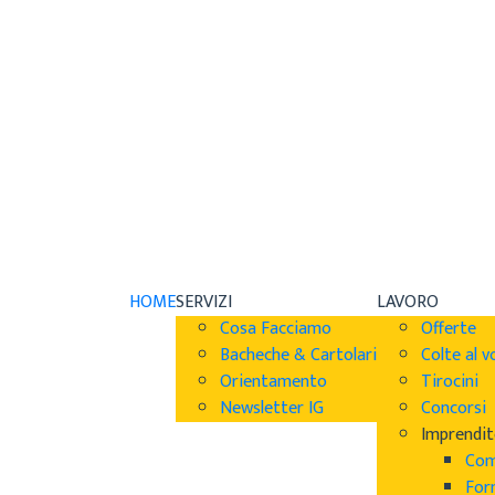
HOME
SERVIZI
LAVORO
Cosa Facciamo
Offerte
Bacheche & Cartolari
Colte al v
Orientamento
Tirocini
Newsletter IG
Concorsi
Imprendit
Com
For