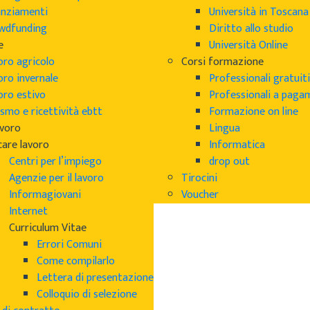
anziamenti
Università in Toscana
wdfunding
Diritto allo studio
e
Università Online
oro agricolo
Corsi formazione
oro invernale
Professionali gratuiti
oro estivo
Professionali a pag
smo e ricettività ebtt
Formazione on line
avoro
Lingua
care lavoro
Informatica
Centri per l’impiego
drop out
Agenzie per il lavoro
Tirocini
Informagiovani
Voucher
Internet
Curriculum Vitae
Errori Comuni
Come compilarlo
Lettera di presentazione
Colloquio di selezione