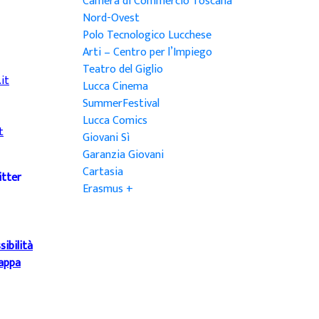
Camera di Commercio Toscana
Nord-Ovest
Polo Tecnologico Lucchese
Arti – Centro per l’Impiego
Teatro del Giglio
it
Lucca Cinema
SummerFestival
Lucca Comics
t
Giovani Sì
Garanzia Giovani
Cartasia
itter
Erasmus +
sibilità
appa