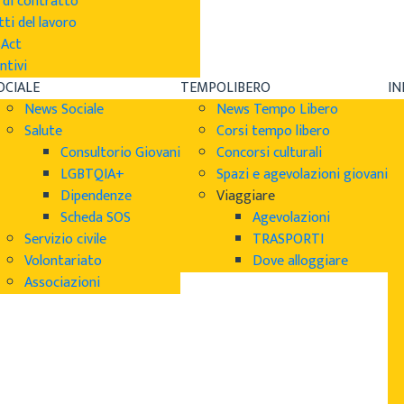
 di contratto
tti del lavoro
sAct
ntivi
OCIALE
TEMPOLIBERO
I
News Sociale
News Tempo Libero
Salute
Corsi tempo libero
Consultorio Giovani
Concorsi culturali
LGBTQIA+
Spazi e agevolazioni giovani
Dipendenze
Viaggiare
Scheda SOS
Agevolazioni
Servizio civile
TRASPORTI
Volontariato
Dove alloggiare
Associazioni