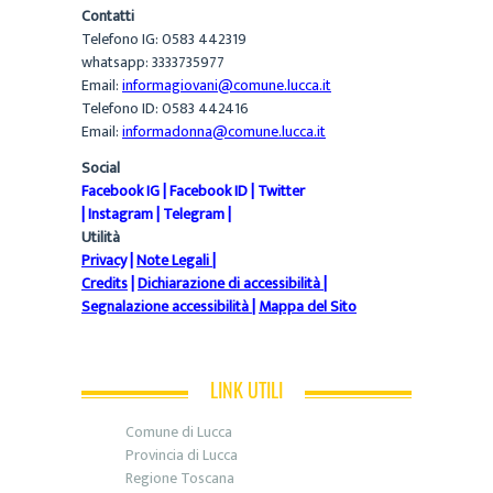
Contatti
Telefono IG: 0583 442319
whatsapp: 3333735977
Email:
informagiovani@comune.lucca.it
Telefono ID: 0583 442416
Email:
informadonna@comune.lucca.it
Social
Facebook IG
|
Facebook ID
|
Twitter
|
Instagram
|
Telegram
|
Utilità
Privacy
|
Note Legali
|
Credits
|
Dichiarazione di accessibilità
|
Segnalazione accessibilità
|
Mappa del Sito
LINK UTILI
Comune di Lucca
Provincia di Lucca
Regione Toscana