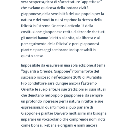
vera scoperta, ricca di sfaccettature “appetitose”
che svelano qualcosa della lontana civiltà
giapponese, della sensibilità del suo popolo per la
natura e dei modi in cui si esprime la ricerca della
felicità in Estremo Oriente. L’articolo 13 della
costituzione giapponese recita d’altronde che tutti
gli uomini hanno “diritto alla vita, alla libertà e al
perseguimento della felicità” e per i giapponesi
piante e paesaggi sembrano indispensabili in
questo senso.
Impossibile da esaurire in una sola edizione, il tema
“Sguardi a Oriente. Giappone” ritorna forte del
successo riscosso nell’edizione 2018 di Murabilia.
Filo conduttore sarà dunque ancora l’Estremo
Oriente, le sue piante, le sue tradizioni e i suoi rituali
che denotano nel popolo giapponese, da sempre,
un profondo interesse per la natura in tutte le sue
espressioni. In quanti modi si può parlare di
Giappone e piante? Davvero moltissimi, ma bisogna
imparare un vocabolario che comprende nomi noti
come bonsai, ikebana e origami e nomi ancora