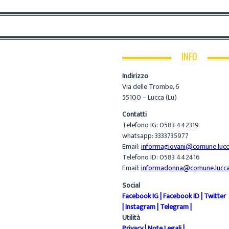
INFO
Indirizzo
Via delle Trombe, 6
55100 – Lucca (Lu)
Contatti
Telefono IG: 0583 442319
whatsapp: 3333735977
Email:
informagiovani@comune.lucca
Telefono ID: 0583 442416
Email:
informadonna@comune.lucca.
Social
Facebook IG
|
Facebook ID
|
Twitter
|
Instagram
|
Telegram
|
Utilità
Privacy
|
Note Legali
|