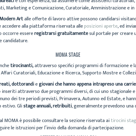
laureati
e con esperienza, da assumere come assistenti curatoriali, ass
nti, Marketing e Comunicazione, Curatoriale, Amministrazione e in a
Modern Art
alle offerte di lavoro attive possono candidarsi visitan
e accedere alla piattaforma riservata alle
posizioni aperte
, ed invi
rlo occorre essere
registrarsi gratuitamente
sul portale per creare 
le candidature.
MOMA STAGE
anche
tirocinanti,
attraverso specifici programmi di formazione e lavo
 Affari Curatoriali, Educazione e Ricerca, Supporto Mostre e Collezi
reati, dottorandi
e
giovani che hanno appena intrapreso una carri
no inseriti attraverso due programmi diversi, di cui uno stagionale e
nuno dei tre periodi previsti, Primavera, Autunno ed Estate, e han
 estivo. Gli
stage annuali, retribuiti
, generalmente prevedono una d
 al MOMA è possibile consultare la sezione riservata ai
tirocini stag
guire le istruzioni per l’invio della domanda di partecipazione.