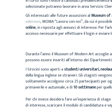
in corso sono rivolte a candidati prevalentemente
selezionate potranno lavorare in area Servizio Clie
Gli interessati alle future assunzioni al
Museum of 
selezioni
, MOMA “Lavora con noi”, da cui è possibil
online
, in risposta agli annunci di interesse. Per fa
accesso necessarie per effettuare il login e inviare 
Durante l’anno il Museum of Modern Art accoglie 
possono essere inseriti all’interno dei Dipartimenti
I tirocini sono aperti a
studenti universitari, neolau
della lingua inglese se stranieri. Gli stagisti vengo
solitamente accolgono circa 25 partecipanti per og
primaverile e autunnale, e di
10 settimane
per quello
Per chi invece desidera fare un’esperienza di stage
di interesse, scaricare il modulo di candidatura e se