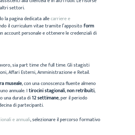
istenti alla clientela e in altri ruoli. Le risorse
ltri settori.
do la pagina dedicata alle
carriere e
ando il curriculum vitae tramite l’apposito
form
un account personale e ottenere le credenziali di
ro, sia part time che full time. Gli stagisti
oni, Affari Esterni, Amministrazione e Retail.
era museale
, con una conoscenza fluente almeno
 uno annuale. I
tirocini stagionali
,
non retribuiti
,
no una durata di
12 settimane
, per il periodo
ecina di partecipanti.
ionali e annuali
, selezionare il percorso formativo