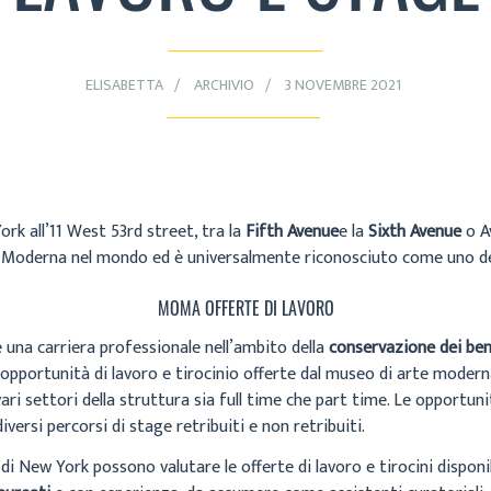
ELISABETTA
ARCHIVIO
3 NOVEMBRE 2021
rk all’11 West 53rd street, tra la
Fifth Avenue
e la
Sixth Avenue
o A
te Moderna nel mondo ed è universalmente riconosciuto come uno d
MOMA OFFERTE DI LAVORO
 una carriera professionale nell’ambito della
conservazione dei beni
portunità di lavoro e tirocinio offerte dal museo di arte moderna a
n vari settori della struttura sia full time che part time. Le oppor
diversi percorsi di stage retribuiti e non retribuiti.
di New York possono valutare le offerte di lavoro e tirocini dispon