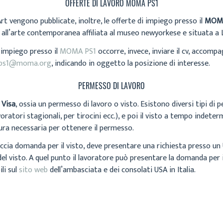
OFFERTE DI LAVORO MOMA PS1
 vengono pubblicate, inoltre, le offerte di impiego presso il
MOMA
e all’arte contemporanea affiliata al museo newyorkese e situata a 
 impiego presso il
MOMA PS1
occorre, invece, inviare il cv, accomp
ps1@moma.org
, indicando in oggetto la posizione di interesse.
PERMESSO DI LAVORO
 Visa
, ossia un permesso di lavoro o visto. Esistono diversi tipi di
avoratori stagionali, per tirocini ecc.), e poi il visto a tempo indet
ura necessaria per ottenere il permesso.
faccia domanda per il visto, deve presentare una richiesta presso un U
a del visto. A quel punto il lavoratore può presentare la domanda per i
li sul
sito web
dell’ambasciata e dei consolati USA in Italia.