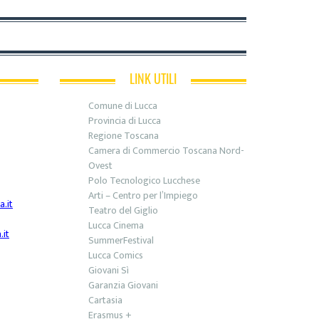
LINK UTILI
Comune di Lucca
Provincia di Lucca
Regione Toscana
Camera di Commercio Toscana Nord-
Ovest
Polo Tecnologico Lucchese
Arti – Centro per l’Impiego
.it
Teatro del Giglio
Lucca Cinema
it
SummerFestival
Lucca Comics
Giovani Sì
Garanzia Giovani
Cartasia
Erasmus +