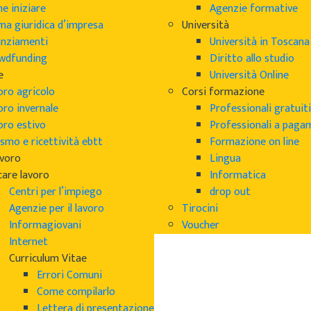
e iniziare
Agenzie formative
ma giuridica d’impresa
Università
anziamenti
Università in Toscana
wdfunding
Diritto allo studio
e
Università Online
oro agricolo
Corsi formazione
oro invernale
Professionali gratuiti
oro estivo
Professionali a pag
smo e ricettività ebtt
Formazione on line
avoro
Lingua
care lavoro
Informatica
Centri per l’impiego
drop out
Agenzie per il lavoro
Tirocini
Informagiovani
Voucher
Internet
Curriculum Vitae
Errori Comuni
Come compilarlo
Lettera di presentazione