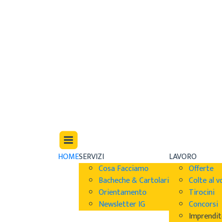
HOME
SERVIZI
LAVORO
Cosa Facciamo
Offerte
Bacheche & Cartolari
Colte al v
Orientamento
Tirocini
Newsletter IG
Concorsi
Imprendit