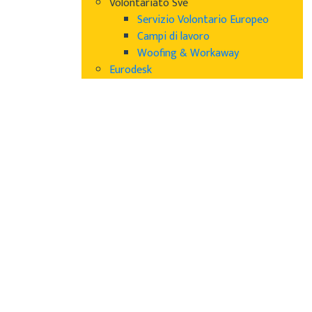
Volontariato Sve
Servizio Volontario Europeo
Campi di lavoro
Woofing & Workaway
Eurodesk