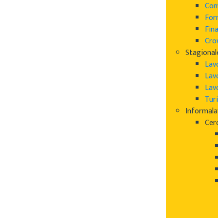
Com
For
Fin
Cro
Stagional
Lav
Lav
Lav
Turi
Informal
Cer