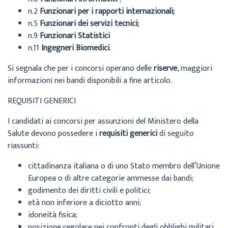
n.2
Funzionari per i rapporti internazionali;
n.5
Funzionari dei servizi tecnici;
n.9
Funzionari Statistici
n.11
Ingegneri Biomedici
.
Si segnala che per i concorsi operano delle
riserve
, maggiori
informazioni nei bandi disponibili a fine articolo.
REQUISITI GENERICI
I candidati ai concorsi per assunzioni del Ministero della
Salute devono possedere i
requisiti generici
di seguito
riassunti:
cittadinanza italiana o di uno Stato membro dell’Unione
Europea o di altre categorie ammesse dai bandi;
godimento dei diritti civili e politici;
età non inferiore a diciotto anni;
idoneità fisica;
posizione regolare nei confronti degli obblighi militari