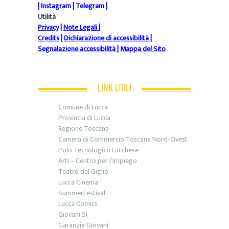
|
Instagram
|
Telegram
|
Utilità
Privacy
|
Note Legali
|
Credits
|
Dichiarazione di accessibilità
|
Segnalazione accessibilità
|
Mappa del Sito
LINK UTILI
Comune di Lucca
Provincia di Lucca
Regione Toscana
Camera di Commercio Toscana Nord-Ovest
Polo Tecnologico Lucchese
Arti – Centro per l’Impiego
Teatro del Giglio
Lucca Cinema
SummerFestival
Lucca Comics
Giovani Sì
Garanzia Giovani