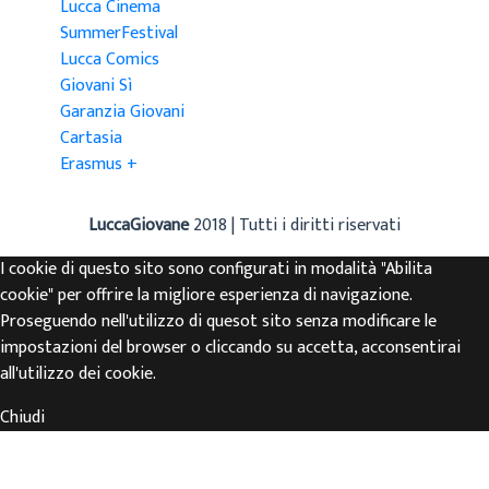
Lucca Cinema
SummerFestival
Lucca Comics
Giovani Sì
Garanzia Giovani
Cartasia
Erasmus +
LuccaGiovane
2018 | Tutti i diritti riservati
I cookie di questo sito sono configurati in modalità "Abilita
cookie" per offrire la migliore esperienza di navigazione.
Proseguendo nell'utilizzo di quesot sito senza modificare le
impostazioni del browser o cliccando su accetta, acconsentirai
all'utilizzo dei cookie.
Chiudi