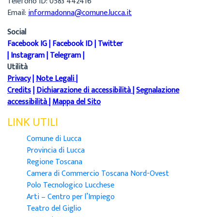
Telefono ID: 0583 442416
Email:
informadonna@comune.lucca.it
Social
Facebook IG
|
Facebook ID
|
Twitter
|
Instagram
|
Telegram
|
Utilità
Privacy
|
Note Legali
|
Credits
|
Dichiarazione di accessibilità
|
Segnalazione
accessibilità
|
Mappa del Sito
LINK UTILI
Comune di Lucca
Provincia di Lucca
Regione Toscana
Camera di Commercio Toscana Nord-Ovest
Polo Tecnologico Lucchese
Arti – Centro per l’Impiego
Teatro del Giglio