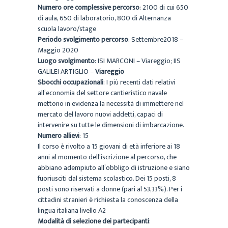
Numero ore complessive percorso
: 2100 di cui 650
di aula, 650 di laboratorio, 800 di Alternanza
scuola lavoro/stage
Periodo svolgimento percorso
: Settembre2018 –
Maggio 2020
Luogo svolgimento
: ISI MARCONI – Viareggio; IIS
GALILEI ARTIGLIO –
Viareggio
Sbocchi occupazionali
: I più recenti dati relativi
all’economia del settore cantieristico navale
mettono in evidenza la necessità di immettere nel
mercato del lavoro nuovi addetti, capaci di
intervenire su tutte le dimensioni di imbarcazione.
Numero allievi
: 15
Il corso è rivolto a 15 giovani di età inferiore ai 18
anni al momento dell’iscrizione al percorso, che
abbiano adempiuto all’obbligo di istruzione e siano
fuoriusciti dal sistema scolastico. Dei 15 posti, 8
posti sono riservati a donne (pari al 53,33%). Per i
cittadini stranieri è richiesta la conoscenza della
lingua italiana livello A2
Modalità di selezione dei partecipanti
: