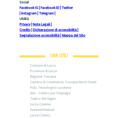
Social
Facebook IG
|
Facebook ID
|
Twitter
|
Instagram
|
Telegram
|
Utilità
Privacy
|
Note Legali
|
Credits
|
Dichiarazione di accessibilità
|
Segnalazione accessibilità
|
Mappa del Sito
LINK UTILI
Comune di Lucca
Provincia di Lucca
Regione Toscana
Camera di Commercio Toscana Nord-Ovest
Polo Tecnologico Lucchese
Arti – Centro per l’Impiego
Teatro del Giglio
Lucca Cinema
SummerFestival
Lucca Comics