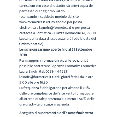
documento di identità valido, dal codice fiscale e
curriculum e in caso di cittadini stranieri copia del
permesso di soggiorno valido.
-scaricando il suddetto modulo dal sito
www.formetica.it ed inviandolo per posta
elettronica a l.sinofri@formetica.it o per posta
cartacea a Formetica – Piazza Bernardini 41, 55100
Lucca (per la data di scadenza farà fede la data del
timbro postale).
Le iscrizioni saranno aperte fino al 21 Settembre
2018
Per maggiori informazioni e per le iscrizioni, è
possibile contattare l’Agenzia Formativa Formetica:
Laura Sinofri (tel. 0583-444283)
l.sinofri@formetica.it tutti i giorni feriali dalle ore
9.00 alle ore 16.30.
La frequenza è obbligatoria per almeno il 70%
delle ore complessive dell’intervento formativo, e,
all’interno di tale percentuale, almeno il 50% delle
ore di attività di stage in azienda
A seguito di superamento dell’esame finale verrà