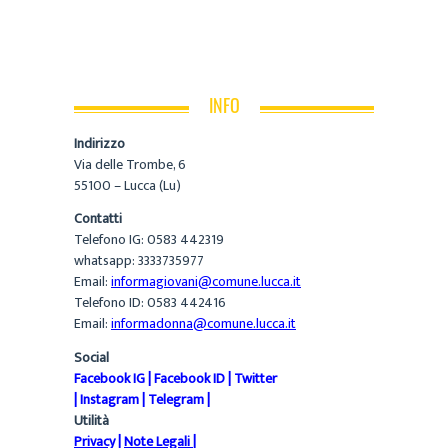
INFO
Indirizzo
Via delle Trombe, 6
55100 – Lucca (Lu)
Contatti
Telefono IG: 0583 442319
whatsapp: 3333735977
Email:
informagiovani@comune.lucca.it
Telefono ID: 0583 442416
Email:
informadonna@comune.lucca.it
Social
Facebook IG
|
Facebook ID
|
Twitter
|
Instagram
|
Telegram
|
Utilità
Privacy
|
Note Legali
|