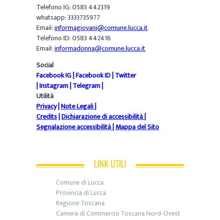
Telefono IG: 0583 442319
whatsapp: 3333735977
Email:
informagiovani@comune.lucca.it
Telefono ID: 0583 442416
Email:
informadonna@comune.lucca.it
Social
Facebook IG
|
Facebook ID
|
Twitter
|
Instagram
|
Telegram
|
Utilità
Privacy
|
Note Legali
|
Credits
|
Dichiarazione di accessibilità
|
Segnalazione accessibilità
|
Mappa del Sito
LINK UTILI
Comune di Lucca
Provincia di Lucca
Regione Toscana
Camera di Commercio Toscana Nord-Ovest