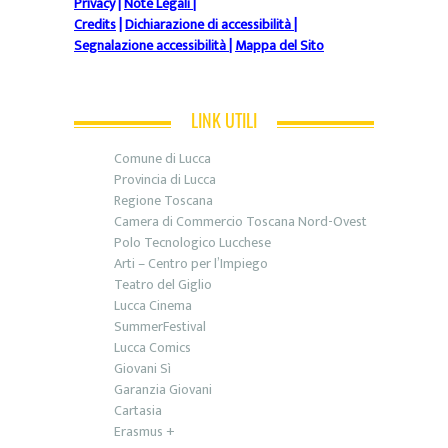
Privacy
|
Note Legali
|
Credits
|
Dichiarazione di accessibilità
|
Segnalazione accessibilità
|
Mappa del Sito
LINK UTILI
Comune di Lucca
Provincia di Lucca
Regione Toscana
Camera di Commercio Toscana Nord-Ovest
Polo Tecnologico Lucchese
Arti – Centro per l’Impiego
Teatro del Giglio
Lucca Cinema
SummerFestival
Lucca Comics
Giovani Sì
Garanzia Giovani
Cartasia
Erasmus +