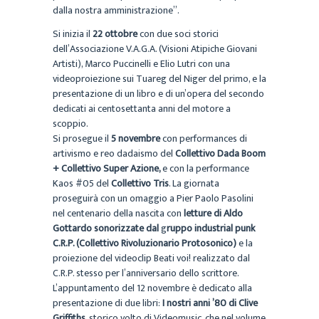
dalla nostra amministrazione”.
Si inizia il
22 ottobre
con due soci storici
dell’Associazione V.A.G.A. (Visioni Atipiche Giovani
Artisti), Marco Puccinelli e Elio Lutri con una
videoproiezione sui Tuareg del Niger del primo, e la
presentazione di un libro e di un’opera del secondo
dedicati ai centosettanta anni del motore a
scoppio.
Si prosegue il
5 novembre
con performances di
artivismo e reo dadaismo del
Collettivo Dada Boom
+ Collettivo Super Azione,
e con la performance
Kaos #05 del
Collettivo Tris
. La giornata
proseguirà con un omaggio a Pier Paolo Pasolini
nel centenario della nascita con
letture di Aldo
Gottardo sonorizzate dal
g
ruppo industrial punk
C.R.P. (Collettivo Rivoluzionario Protosonico)
e la
proiezione del videoclip Beati voi! realizzato dal
C.R.P. stesso per l’anniversario dello scrittore.
L’appuntamento del 12 novembre è dedicato alla
presentazione di due libri:
I nostri anni ’80 di Clive
Griffiths
, storico volto di Videomusic, che nel volume