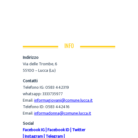
INFO
Indirizzo
Via delle Trombe, 6
55100 – Lucca (Lu)
Contatti
Telefono IG: 0583 442319
whatsapp: 3333735977
Email:
informagiovani@comune.lucca.it
Telefono ID: 0583 442416
Email:
informadonna@comune.lucca.it
Social
Facebook IG
|
Facebook ID
|
Twitter
|
Instagram
|
Telegram
|