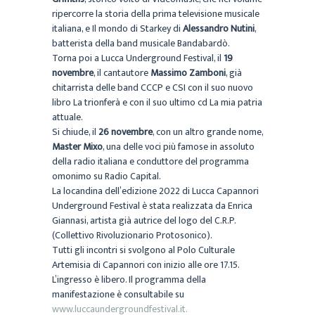
ripercorre la storia della prima televisione musicale
italiana, e Il mondo di Starkey di
Alessandro Nutini
,
batterista della band musicale Bandabardò.
Torna poi a Lucca Underground Festival, il
19
novembre
, il cantautore
Massimo Zamboni
, già
chitarrista delle band CCCP e CSI con il suo nuovo
libro La trionferà e con il suo ultimo cd La mia patria
attuale.
Si chiude, il
26 novembre
, con un altro grande nome,
Master Mixo
, una delle voci più famose in assoluto
della radio italiana e conduttore del programma
omonimo su Radio Capital.
La locandina dell’edizione 2022 di Lucca Capannori
Underground Festival è stata realizzata da Enrica
Giannasi, artista già autrice del logo del C.R.P.
(Collettivo Rivoluzionario Protosonico).
Tutti gli incontri si svolgono al Polo Culturale
Artemisia di Capannori con inizio alle ore 17.15.
L’ingresso è libero. Il programma della
manifestazione è consultabile su
www.luccaundergroundfestival.it.