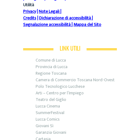
Utilità
Privacy
|
Note Legali
|
Credits
|
Dichiarazione di accessibilità
|
Segnalazione accessibilità
|
Mappa del Sito
LINK UTILI
Comune di Lucca
Provincia di Lucca
Regione Toscana
Camera di Commercio Toscana Nord-Ovest
Polo Tecnologico Lucchese
Arti – Centro per l’Impiego
Teatro del Giglio
Lucca Cinema
SummerFestival
Lucca Comics
Giovani Sì
Garanzia Giovani
Cartasia