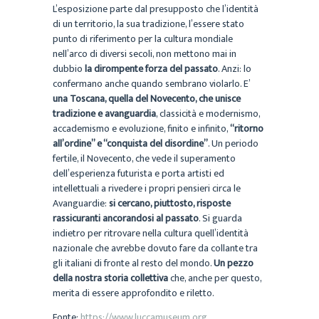
L’esposizione parte dal presupposto che l’identità
di un territorio, la sua tradizione, l’essere stato
punto di riferimento per la cultura mondiale
nell’arco di diversi secoli, non mettono mai in
dubbio
la dirompente forza del passato
. Anzi: lo
confermano anche quando sembrano violarlo. E’
una Toscana, quella del Novecento, che unisce
tradizione e avanguardia
, classicità e modernismo,
accademismo e evoluzione, finito e infinito,
“ritorno
all’ordine” e “conquista del disordine”
. Un periodo
fertile, il Novecento, che vede il superamento
dell’esperienza futurista e porta artisti ed
intellettuali a rivedere i propri pensieri circa le
Avanguardie:
si cercano, piuttosto, risposte
rassicuranti ancorandosi al passato
. Si guarda
indietro per ritrovare nella cultura quell’identità
nazionale che avrebbe dovuto fare da collante tra
gli italiani di fronte al resto del mondo.
Un pezzo
della nostra storia collettiva
che, anche per questo,
merita di essere approfondito e riletto.
Fonte:
https://www.luccamuseum.org