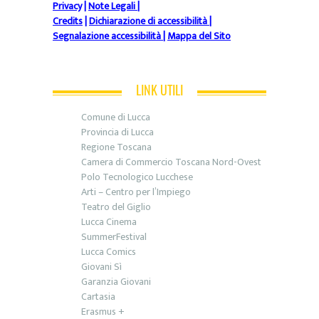
Privacy
|
Note Legali
|
Credits
|
Dichiarazione di accessibilità
|
Segnalazione accessibilità
|
Mappa del Sito
LINK UTILI
Comune di Lucca
Provincia di Lucca
Regione Toscana
Camera di Commercio Toscana Nord-Ovest
Polo Tecnologico Lucchese
Arti – Centro per l’Impiego
Teatro del Giglio
Lucca Cinema
SummerFestival
Lucca Comics
Giovani Sì
Garanzia Giovani
Cartasia
Erasmus +