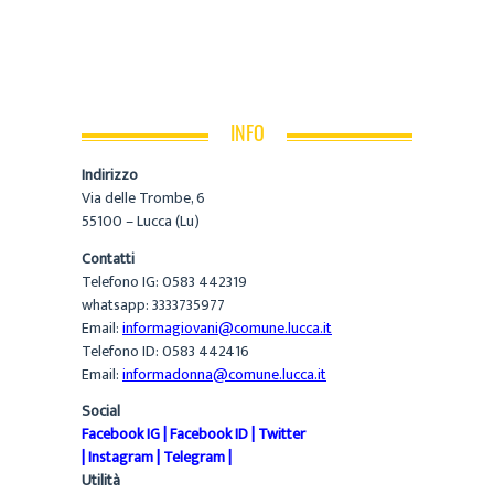
INFO
Indirizzo
Via delle Trombe, 6
55100 – Lucca (Lu)
Contatti
Telefono IG: 0583 442319
whatsapp: 3333735977
Email:
informagiovani@comune.lucca.it
Telefono ID: 0583 442416
Email:
informadonna@comune.lucca.it
Social
Facebook IG
|
Facebook ID
|
Twitter
|
Instagram
|
Telegram
|
Utilità