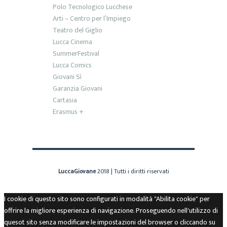
Polo Tecnologico Lucchese
Arti – Centro per l’Impiego
Teatro del Giglio
Lucca Cinema
SummerFestival
Lucca Comics
Giovani Sì
Garanzia Giovani
Cartasia
Erasmus +
LuccaGiovane
2018 | Tutti i diritti riservati
I cookie di questo sito sono configurati in modalità "Abilita cookie" per
offrire la migliore esperienza di navigazione. Proseguendo nell'utilizzo di
quesot sito senza modificare le impostazioni del browser o cliccando su