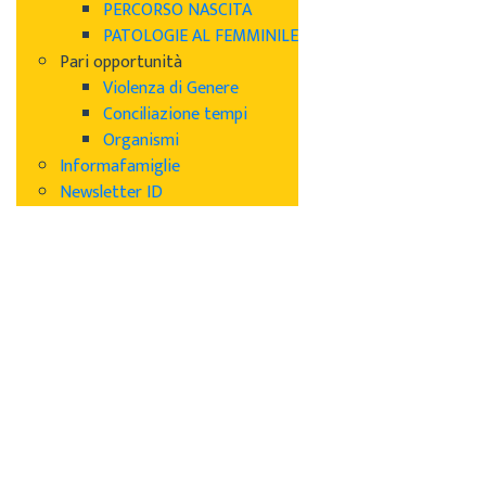
PERCORSO NASCITA
PATOLOGIE AL FEMMINILE
Pari opportunità
Violenza di Genere
Conciliazione tempi
Organismi
Informafamiglie
Newsletter ID