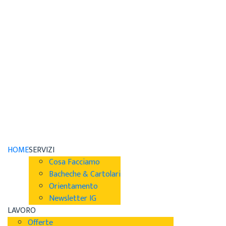
HOME
SERVIZI
Cosa Facciamo
Bacheche & Cartolari
Orientamento
Newsletter IG
LAVORO
Offerte