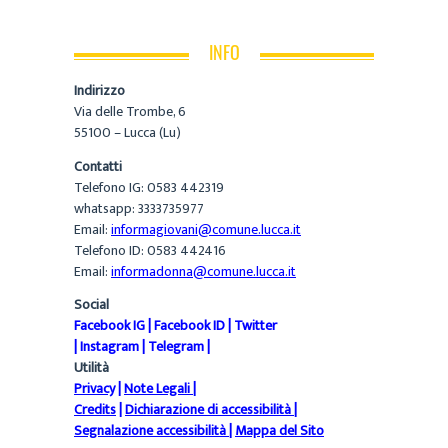
INFO
Indirizzo
Via delle Trombe, 6
55100 – Lucca (Lu)
Contatti
Telefono IG: 0583 442319
whatsapp: 3333735977
Email:
informagiovani@comune.lucca.it
Telefono ID: 0583 442416
Email:
informadonna@comune.lucca.it
Social
Facebook IG
|
Facebook ID
|
Twitter
|
Instagram
|
Telegram
|
Utilità
Privacy
|
Note Legali
|
Credits
|
Dichiarazione di accessibilità
|
Segnalazione accessibilità
|
Mappa del Sito