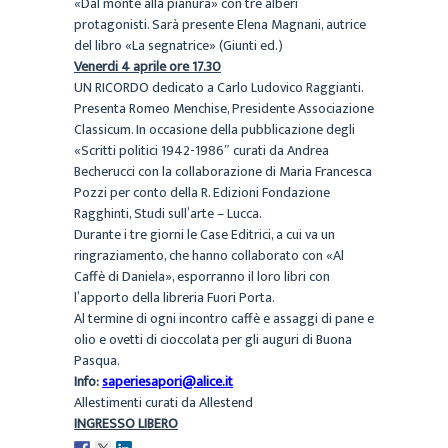
«Dal monte alla pianura» con tre alberi
protagonisti. Sarà presente Elena Magnani, autrice
del libro «La segnatrice» (Giunti ed.)
Venerdi 4 aprile ore 17.30
UN RICORDO dedicato a Carlo Ludovico Raggianti.
Presenta Romeo Menchise, Presidente Associazione
Classicum. In occasione della pubblicazione degli
«Scritti politici 1942-1986″ curati da Andrea
Becherucci con la collaborazione di Maria Francesca
Pozzi per conto della R. Edizioni Fondazione
Ragghinti, Studi sull’arte – Lucca.
Durante i tre giorni le Case Editrici, a cui va un
ringraziamento, che hanno collaborato con «Al
Caffè di Daniela», esporranno il loro libri con
l’apporto della libreria Fuori Porta.
Al termine di ogni incontro caffè e assaggi di pane e
olio e ovetti di cioccolata per gli auguri di Buona
Pasqua.
Info:
saperiesapori@alice.it
Allestimenti curati da Allestend
INGRESSO LIBERO