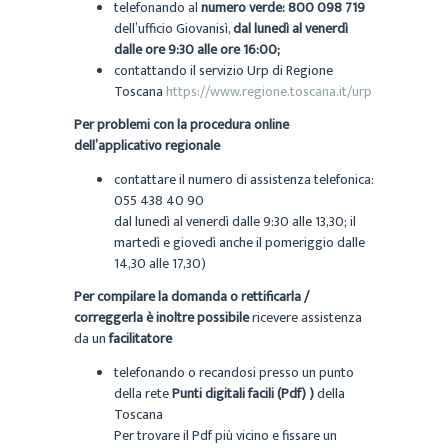
telefonando al
numero verde: 800 098 719
dell’ufficio Giovanisì,
dal lunedì al venerdì
dalle ore 9:30 alle ore 16:00;
contattando il servizio Urp di Regione
Toscana
https://www.regione.toscana.it/urp
Per problemi con la procedura online
dell’applicativo regionale
contattare il numero di assistenza telefonica:
055 438 40 90
dal lunedì al venerdì dalle 9:30 alle 13,30; il
martedì e giovedì anche il pomeriggio dalle
14,30 alle 17,30)
Per compilare la domanda o rettificarla /
correggerla è inoltre possibile
ricevere assistenza
da un
facilitatore
telefonando o recandosi presso un punto
della rete
Punti digitali facili (Pdf) )
della
Toscana
Per trovare il Pdf più vicino e fissare un