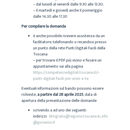
– dal lunedì al venerdì dalle 9:30 alle 13,30;
– il martedì e giovedì anche il pomeriggio
dalle 14,30 alle 17,30
Per compilare la domanda
è anche possibile ricevere assistenza da un
facilitatore, telefonando o recandosi presso
un punto della rete Punti Digitali Facili della
Toscana:
– per trovare il PDF più vicino e fissare un
appuntamento vai alla pagina
https://competenzedigitali.toscana.it/i-
punti-digitali-facili-più-vicini-a-te
​Eventuali informazioni sul bando possono essere
richieste,
a partire dal 28 aprile 2025
, data di
apertura della presentazione delle domande
scrivendo a ad uno dei seguenti
indirizzi:
librigratis@regione.toscana.it
;
info
@giovanisi.it