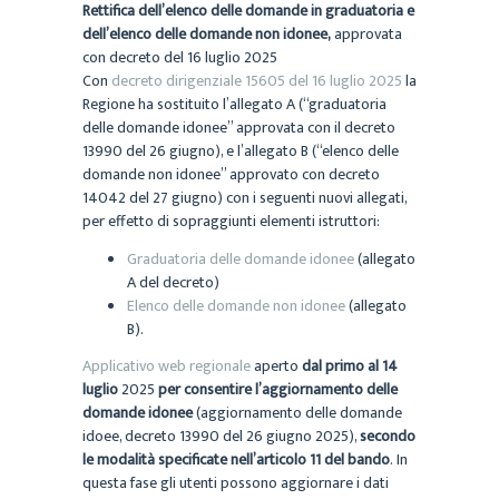
Rettifica dell’elenco delle domande in graduatoria e
dell’elenco delle domande non idonee,
approvata
con decreto del 16 luglio 2025
Con
decreto dirigenziale 15605 del 16 luglio 2025
la
Regione ha sostituito l’allegato A (“graduatoria
delle domande idonee” approvata con il decreto
13990 del 26 giugno), e l’allegato B (“elenco delle
domande non idonee” approvato con decreto
14042 del 27 giugno) con i seguenti nuovi allegati,
per effetto di sopraggiunti elementi istruttori:
Graduatoria delle domande idonee
(allegato
A del decreto)
Elenco delle domande non idonee
(allegato
B).
Applicativo web regionale
aperto
dal primo al 14
luglio
2025
per consentire l’aggiornamento delle
domande idonee
(aggiornamento delle domande
idoee, decreto 13990 del 26 giugno 2025),
secondo
le modalità specificate nell’articolo 11 del bando
. In
questa fase gli utenti possono aggiornare i dati