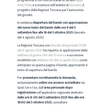
programma, e con risorse statali di cui alla
legge
448/1998
, e si inserisce nell’ambito di
Giovanisì
, il
progetto della Regione Toscana per l’autonomia
dei giovani.
In evidenza
R
iapertura del bando con approvazione
del nuovo testo del bando dalle ore 9 del 5
settembre fino alle 18 del 3 ottobre 2025
(decreto
del 4 agosto 2025)
La Regione Toscana con
decreto dirigenziale 17328
del 4 agosto 2025
ha riaperto, in applicazione della
delibera di giunta 294 del 10 marzo
e successive
modifiche con
delibera 515 del 22 aprile 2025
, come
anticipato su questa pagina, il bando, approvando il
testo di riapertura del bando:
Per
presentare correttamente la domanda,
esclusivamente
online con accesso accreditato
via
Spid, Cie o Cns, dall’
area personale dopo
registrazione
sull’applicativo regionale dedicato
dalle ore 9: 00 del 5 settembre 2025 fino alle ore
18:00 del 3 ottobre 2025,
consultare