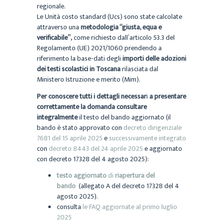
regionale.
Le Unità costo standard (Ucs) sono state calcolate
attraverso una
metodologia “giusta, equa e
verificabile”,
come richiesto dall’articolo 53.3 del
Regolamento (UE) 2021/1060 prendendo a
riferimento la base-dati degli
importi delle adozioni
dei testi scolastici in Toscana
rilasciata dal
Ministero Istruzione e merito (Mim).
Per conoscere tutti i dettagli necessar
i
a presentare
correttamente la domanda consultare
integralmente
il testo del bando aggiornato (il
bando è stato approvato con
decreto dirigenziale
7681 del 15 aprile 2025
e
successivamente integrato
con
decreto 8443 del 24 aprile 2025
e aggiornato
con decreto 17328 del 4 agosto 2025):
testo
aggiornato
di
riapertura del
bando
(allegato A del decreto 17328 del 4
agosto 2025).
consulta
le FAQ aggiornate al primo luglio
2025