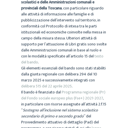
scolastici e delle Amministrazioni comunali e
provinciali della Toscana
, con particolare riguardo
alle attività di informazione alle famiglie e di
pubblicizzazione dell’intervento sul territorio, in
conformità col Protocollo di intesa tra le parti
istituzionali ed economiche coinvolte nella messa in
campo della misura stessa. Ulteriori attività di
supporto per l’attuazione di Libri gratis sono svolte
dalle Amministrazioni comunali in base al ruolo e
con le modalità specificate all’articolo 15 del
testo
del bando
.
Gli elementi essenziali del bando sono stati stabiliti
dalla giunta regionale con delibera 294 del 10
marzo 2025 e successivamente integrati con
delibera 515 del 22 aprile 2025
.
Il bando è finanziato dal
Programma regionale (Pr)
del Fondo sociale europeo plus (Fse+) 2021-2027
,
in particolare con risorse assegnate all’attività 2.f.15
“
Sostegno all’inclusione nel sistema scolastico
secondario di primo e secondo grado
” del
Provvedimento attuativo di dettaglio (Pad) del