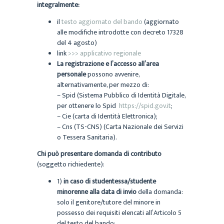
integralmente:
il
testo aggiornato del bando
(aggiornato
alle modifiche introdotte con decreto 17328
del 4 agosto)
link
>>> applicativo regionale
La registrazione e l’accesso all’area
personale
possono avvenire,
alternativamente, per mezzo di:
– Spid (Sistema Pubblico di Identità Digitale,
per ottenere lo Spid
https://spid.gov.it
;
– Cie (carta di Identità Elettronica);
– Cns (TS-CNS) (Carta Nazionale dei Servizi
o Tessera Sanitaria).
Chi può presentare domanda di contributo
(soggetto richiedente):
1)
in caso di studentessa/studente
minorenne alla data di invio
della domanda:
solo il genitore/tutore del minore in
possesso dei requisiti elencati all’Articolo 5
del testo del bando;