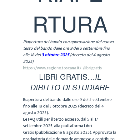
RTURA
S
Riapertura del bando con approvazione del nuovo
t
testo del bando dalle ore 9 del 5 settembre fino
a
alle 18 del
3 ottobre 2025
(decreto del 4 agosto
t
2025)
o
https://www.regione.toscana.it/-/librigratis
:
LIBRI GRATIS…
IL
DIRITTO DI STUDIARE
Riapertura del bando dalle ore 9 del 5 settembre
fino alle 18 del 3 ottobre 2025 (decreto del 4
agosto 2025).
Le FAQ utili per il terzo accesso, dal 5 al 17
settembre 2025, alla piattaforma Libri
Gratis (pubblicazione 6 agosto 2025). Approvata la
graduatoria delle domande ammesse a contributo