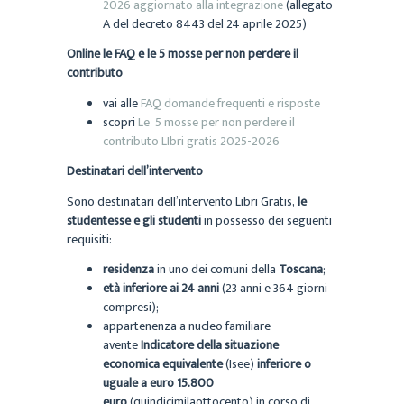
2026 aggiornato alla integrazione
(allegato
A del decreto 8443 del 24 aprile 2025)
Online le FAQ e le 5 mosse per non perdere il
contributo
vai alle
FAQ domande frequenti e risposte
scopri
Le 5 mosse per non perdere il
contributo LIbri gratis 2025-2026
Destinatari dell’intervento
Sono destinatari dell’intervento Libri Gratis,
le
studentesse e gli studenti
in possesso dei seguenti
requisiti:
residenza
in uno dei comuni della
Toscana
;
età inferiore ai 24 anni
(23 anni e 364 giorni
compresi);
appartenenza a nucleo familiare
avente
Indicatore della situazione
economica equivalente
(Isee)
inferiore o
uguale a euro 15.800
euro
(quindicimilaottocento) in corso di