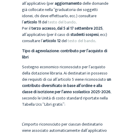
all’applicativo (per
aggiornamento
delle domande
già collocate nella “graduatoria dei soggetti
idonei, chi deve effettuarlo, ecc.) consultare
l’
articolo 11
del
testo del bando
.
Per il
terzo accesso, dal 5 al 17 settembre 2025
,
all’applicativo (per il caso di
studenti sospesi
, ecc)
consultare l’
articolo 12
del
testo del bando
.
Tipo di agevolazione: contributo per l’acquisto di
libri
Sostegno economico riconosciuto per l’acquisto
della dotazione libraria. Ai destinatari in possesso
dei requisiti di cui all’articolo 5 viene riconosciuto
un
contributo diversificato in base all’ordine e alla
classe di iscrizione per l’anno scolastico 2025-2026
,
secondo le Unità di costo standard riportate nella
Tabella Ucs “Libri gratis”:
L’importo riconosciuto per ciascun destinatario
viene associato automaticamente dall’applicativo