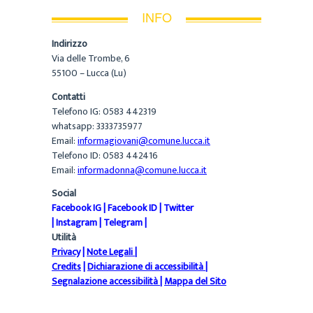
INFO
Indirizzo
Via delle Trombe, 6
55100 – Lucca (Lu)
Contatti
Telefono IG: 0583 442319
whatsapp: 3333735977
Email:
informagiovani@comune.lucca.it
Telefono ID: 0583 442416
Email:
informadonna@comune.lucca.it
Social
Facebook IG
|
Facebook ID
|
Twitter
|
Instagram
|
Telegram
|
Utilità
Privacy
|
Note Legali
|
Credits
|
Dichiarazione di accessibilità
|
Segnalazione accessibilità
|
Mappa del Sito