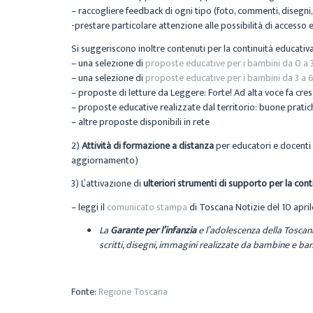
– raccogliere feedback di ogni tipo (foto, commenti, disegni
-prestare particolare attenzione alle possibilità di accesso 
Si suggeriscono inoltre contenuti per la continuità educativa
– una selezione di
proposte educative per i bambini da 0 a 3
– una selezione di
proposte educative per i bambini da 3 a 6
– proposte di letture da Leggere: Forte! Ad alta voce fa cresc
– proposte educative realizzate dal territorio: buone pratiche
– altre proposte disponibili in rete
2)
Attività di formazione a distanza
per educatori e docenti i
aggiornamento)
3) L’attivazione di
ulteriori strumenti di supporto per la cont
– leggi il
comunicato stampa
di Toscana Notizie del 10 april
La
Garante per l’infanzia
e l’adolescenza della Toscan
scritti, disegni, immagini realizzate da bambine e ba
Fonte:
Regione Toscana