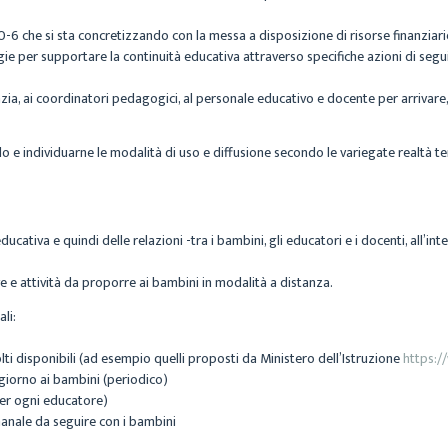
 0-6 che si sta concretizzando con la messa a disposizione di risorse finanziarie
per supportare la continuità educativa attraverso specifiche azioni di segui
fanzia, ai coordinatori pedagogici, al personale educativo e docente per arrivare, 
 individuarne le modalità di uso e diffusione secondo le variegate realtà territ
cativa e quindi delle relazioni -tra i bambini, gli educatori e i docenti, all’in
e e attività da proporre ai bambini in modalità a distanza.
li:
lti disponibili (ad esempio quelli proposti da Ministero dell’Istruzione
https:/
ngiorno ai bambini (periodico)
per ogni educatore)
manale da seguire con i bambini