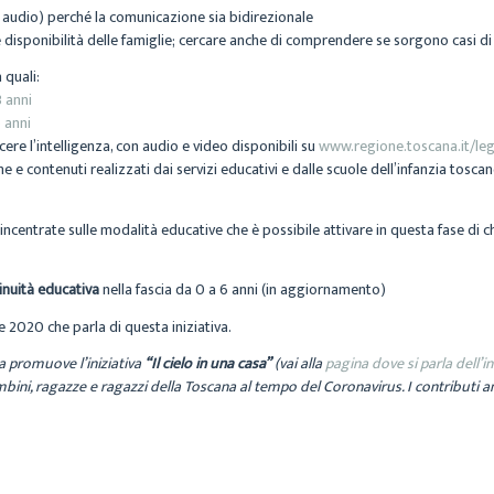
, audio) perché la comunicazione sia bidirezionale
e disponibilità delle famiglie; cercare anche di comprendere se sorgono casi di e
 quali:
 anni
 anni
ere l’intelligenza, con audio e video disponibili su
www.regione.toscana.it/le
 e contenuti realizzati dai servizi educativi e dalle scuole dell’infanzia tosca
ncentrate sulle modalità educative che è possibile attivare in questa fase di chiu
inuità educativa
nella fascia da 0 a 6 anni (in aggiornamento)
e 2020 che parla di questa iniziativa.
a promuove l’iniziativa
“Il cielo in una casa”
(vai alla
pagina dove si parla dell’in
mbini, ragazze e ragazzi della Toscana al tempo del Coronavirus. I contributi 