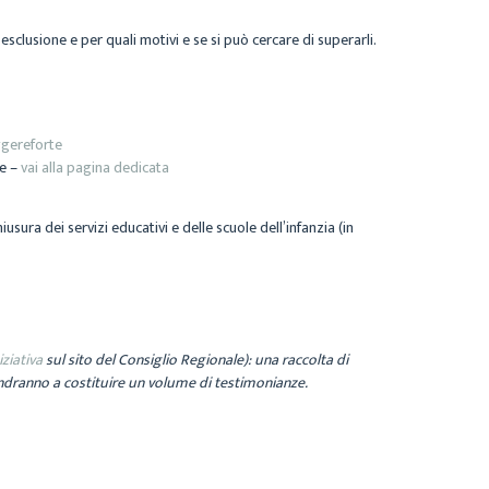
sclusione e per quali motivi e se si può cercare di superarli.
ggereforte
ne –
vai alla pagina dedicata
sura dei servizi educativi e delle scuole dell’infanzia (in
iziativa
sul sito del Consiglio Regionale): una raccolta di
andranno a costituire un volume di testimonianze.