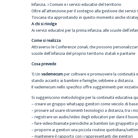
Infanzia, i Comuni e i servizi educativi del territorio
Oltre all’attenzione per il sostegno alla gestione dei servizi
Toscana sta approntando in questo momento anche strategie 
A chi si rivolge
Ai servizi educativi per la prima infanzia, alle scuole dell’in
Come si realizza
Attraverso le Conferenze zonali, che possono personalizzarlo e
scuole dell’infanzia del proprio territorio statali e paritarie
Cosa prevede
1) Un
vademecum
per coltivare e promuovere la continuità edu
stando accanto ai bambini e famiglie, sebbene a distanza.
Il vademecum nello specifico offre suggerimenti per iniziativ
Si suggeriscono metodologie per la continuità educativa qua
– creare un gruppo whatsapp genitori come veicolo di base
– provare ad usare strumenti tecnologici a distanza, tra i mo
– registrare un audio/video degli educatori per dare il buo
– fare videochiamate periodiche ai bambini (un gruppetto 
– proporre ai genitori una piccola routine quotidiana/setti
– mantenere il rapporto con i rappresentanti dei genitori