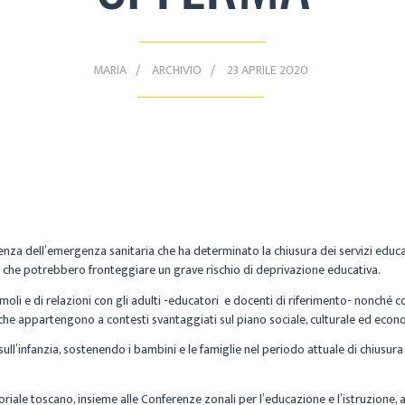
MARIA
ARCHIVIO
23 APRILE 2020
uenza dell’emergenza sanitaria che ha determinato la chiusura dei servizi educat
, che potrebbero fronteggiare un grave rischio di deprivazione educativa.
moli e di relazioni con gli adulti -educatori e docenti di riferimento- nonché c
 che appartengono a contesti svantaggiati sul piano sociale, culturale ed eco
 sull’infanzia, sostenendo i bambini e le famiglie nel periodo attuale di chiusu
oriale toscano, insieme alle Conferenze zonali per l’educazione e l’istruzione