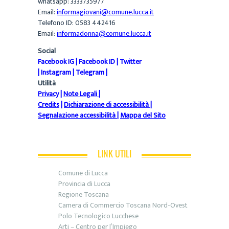
whatsapp: 3333735977
Email:
informagiovani@comune.lucca.it
Telefono ID: 0583 442416
Email:
informadonna@comune.lucca.it
Social
Facebook IG
|
Facebook ID
|
Twitter
|
Instagram
|
Telegram
|
Utilità
Privacy
|
Note Legali
|
Credits
|
Dichiarazione di accessibilità
|
Segnalazione accessibilità
|
Mappa del Sito
LINK UTILI
Comune di Lucca
Provincia di Lucca
Regione Toscana
Camera di Commercio Toscana Nord-Ovest
Polo Tecnologico Lucchese
Arti – Centro per l’Impiego