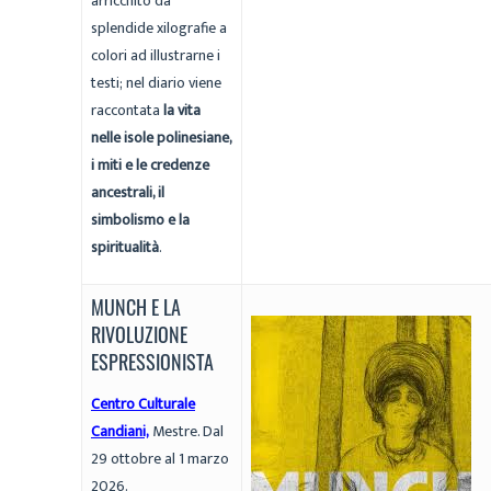
arricchito da
splendide xilografie a
colori ad illustrarne i
testi; nel diario viene
raccontata
la vita
nelle isole polinesiane,
i miti e le credenze
ancestrali, il
simbolismo e la
spiritualità
.
MUNCH E LA
RIVOLUZIONE
ESPRESSIONISTA
Centro Culturale
Candiani,
Mestre. Dal
29 ottobre al 1 marzo
2026.