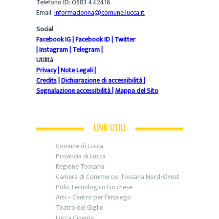
Telefono ID: 0583 442416
Email:
informadonna@comune.lucca.it
Social
Facebook IG
|
Facebook ID
|
Twitter
|
Instagram
|
Telegram
|
Utilità
Privacy
|
Note Legali
|
Credits
|
Dichiarazione di accessibilità
|
Segnalazione accessibilità
|
Mappa del Sito
LINK UTILI
Comune di Lucca
Provincia di Lucca
Regione Toscana
Camera di Commercio Toscana Nord-Ovest
Polo Tecnologico Lucchese
Arti – Centro per l’Impiego
Teatro del Giglio
Lucca Cinema