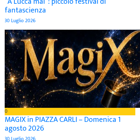
“A Lucca mai”: piccolo festival di
fantascienza
30 Luglio 2026
0
MAGIX in PIAZZA CARLI – Domenica 1
agosto 2026
30 Luglio 2026