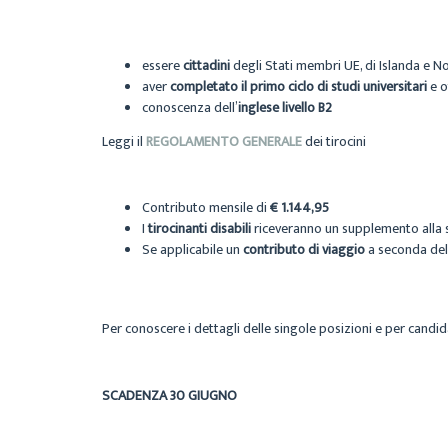
essere
cittadini
degli Stati membri UE, di Islanda e No
aver
completato il primo ciclo di studi
universitari
e o
conoscenza dell’
inglese livello B2
Leggi il
REGOLAMENTO GENERALE
dei tirocini
Contributo mensile di
€ 1.144,95
I
tirocinanti disabili
riceveranno un supplemento alla 
Se applicabile un
contributo di viaggio
a seconda dell
Per conoscere i dettagli delle singole posizioni e per candidar
SCADENZA 30 GIUGNO