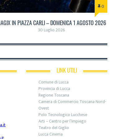
0
AGIX IN PIAZZA CARLI – DOMENICA 1 AGOSTO 2026
30 Luglio 2026
LINK UTILI
Comune di Lucca
Provincia di Lucca
Regione Toscana
Camera di Commercio Toscana Nord-
Ovest
Polo Tecnologico Lucchese
Arti – Centro per l’Impiego
.it
Teatro del Giglio
Lucca Cinema
it