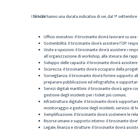
I
tirocini
hanno una durata indicativa di sei, dal 1° settembr
Ufficio esecutivo: il tirocinante dovrà lavorare su una
Sostenibilità: il tirocinante dovrà assistere l’OP respon
Visite e ispezioni: il tirocinante dovrà assistere i re
all’organizzazione di workshop, alla stesura dei rapport
Sviluppo delle capacità: il tirocinante dovrà assistere
Sicurezza: il tirocinante dovrà occuparsi della prog
Sorveglianza: il tirocinante dovrà fornire supporto a
preparare pubblicazioni ed infografiche, e supportare
Servizi digitali marittimi: il tirocinante dovrà agire 
gestione degli incidenti per i ticket più comuni;
Infrastruttura digitale: il tirocinante dovrà supportar
monitoraggio e gestione degli incidenti, servizio di h
Semplificazione: il tirocinante dovrà sostenere le re
Risorse umane e supporto interno: il tirocinante dovrà
Legale, finanza e strutture: il tirocinante dovrà assis