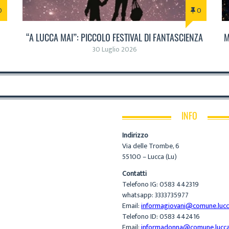
0
0
“A LUCCA MAI”: PICCOLO FESTIVAL DI FANTASCIENZA
M
30 Luglio 2026
INFO
Indirizzo
Via delle Trombe, 6
55100 – Lucca (Lu)
Contatti
Telefono IG: 0583 442319
whatsapp: 3333735977
Email:
informagiovani@comune.lucca
Telefono ID: 0583 442416
Email:
informadonna@comune.lucca.