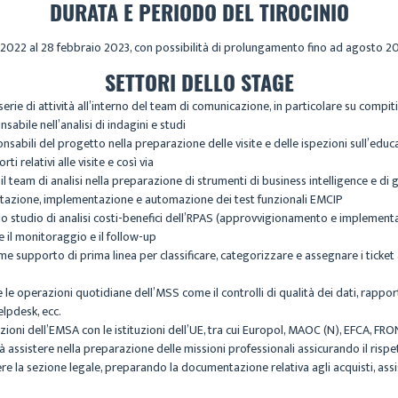
DURATA E PERIODO DEL TIROCINIO
e 2022 al 28 febbraio 2023, con possibilità di prolungamento fino ad agosto 2
SETTORI DELLO STAGE
 serie di attività all’interno del team di comunicazione, in particolare su compi
sabile nell’analisi di indagini e studi
sponsabili del progetto nella preparazione delle visite e delle ispezioni sull’ed
i relativi alle visite e così via
 il team di analisi nella preparazione di strumenti di business intelligence e di
ettazione, implementazione e automazione dei test funzionali EMCIP
llo studio di analisi costi-benefici dell’RPAS (approvvigionamento e implementa
 il monitoraggio e il follow-up
come supporto di prima linea per classificare, categorizzare e assegnare i ticke
e le operazioni quotidiane dell’MSS come il controlli di qualità dei dati, rapport
elpdesk, ecc.
lazioni dell’EMSA con le istituzioni dell’UE, tra cui Europol, MAOC (N), EFCA,
 assistere nella preparazione delle missioni professionali assicurando il rispet
tere la sezione legale, preparando la documentazione relativa agli acquisti, assis