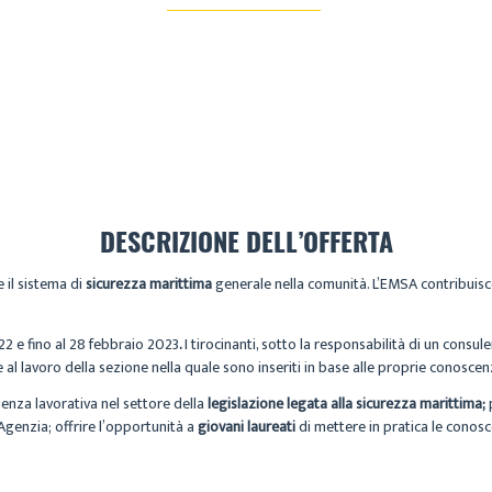
DESCRIZIONE DELL’OFFERTA
 il sistema di
sicurezza marittima
generale nella comunità. L’EMSA contribuisce 
022 e fino al 28 febbraio 2023
.
I tirocinanti, sotto la responsabilità di un consu
 al lavoro della sezione nella quale sono inseriti in base alle proprie conosce
ienza lavorativa nel settore della
legislazione legata alla sicurezza marittima;
’Agenzia; offrire l’opportunità a
giovani laureati
di mettere in pratica le conosce