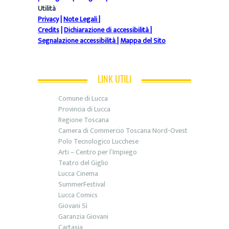
Utilità
Privacy
|
Note Legali
|
Credits
|
Dichiarazione di accessibilità
|
Segnalazione accessibilità
|
Mappa del Sito
LINK UTILI
Comune di Lucca
Provincia di Lucca
Regione Toscana
Camera di Commercio Toscana Nord-Ovest
Polo Tecnologico Lucchese
Arti – Centro per l’Impiego
Teatro del Giglio
Lucca Cinema
SummerFestival
Lucca Comics
Giovani Sì
Garanzia Giovani
Cartasia