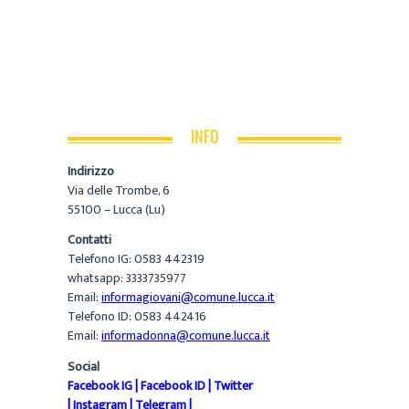
INFO
Indirizzo
Via delle Trombe, 6
55100 – Lucca (Lu)
Contatti
Telefono IG: 0583 442319
whatsapp: 3333735977
Email:
informagiovani@comune.lucca.it
Telefono ID: 0583 442416
Email:
informadonna@comune.lucca.it
Social
Facebook IG
|
Facebook ID
|
Twitter
|
Instagram
|
Telegram
|