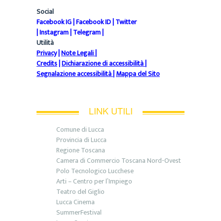
Social
Facebook IG
|
Facebook ID
|
Twitter
|
Instagram
|
Telegram
|
Utilità
Privacy
|
Note Legali
|
Credits
|
Dichiarazione di accessibilità
|
Segnalazione accessibilità
|
Mappa del Sito
LINK UTILI
Comune di Lucca
Provincia di Lucca
Regione Toscana
Camera di Commercio Toscana Nord-Ovest
Polo Tecnologico Lucchese
Arti – Centro per l’Impiego
Teatro del Giglio
Lucca Cinema
SummerFestival