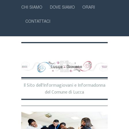
CHI SIAMO
DOVE SIAMO
ORARI
CONTATTACI
Il Sito dell'Informagiovani e Informadonna
del Comune di Lucca