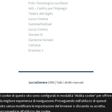
Polo Tecnologico Lucchese
Arti – Centro per l’Impiego
Teatro del Giglio
Lucca Cinema
SummerFestival
Lucca Comics
Giovani Sì
Garanzia Giovani
Cartasia
Erasmus +
LuccaGiovane
2018 | Tutti i diritti riservati
I cookie di questo sito sono configurati in modalità "Abilita cookie" per offrire
la migliore esperienza di navigazione. Proseguendo nell'utilizzo di quesot
sito senza modificare le impostazioni del browser o cliccando su accetta,
acconsentirai all'utilizzo dei cookie.