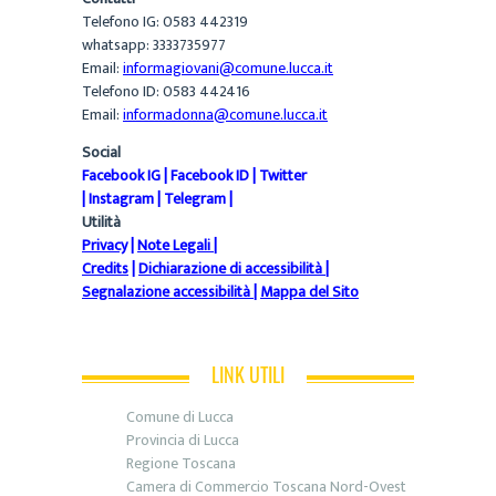
Telefono IG: 0583 442319
whatsapp: 3333735977
Email:
informagiovani@comune.lucca.it
Telefono ID: 0583 442416
Email:
informadonna@comune.lucca.it
Social
Facebook IG
|
Facebook ID
|
Twitter
|
Instagram
|
Telegram
|
Utilità
Privacy
|
Note Legali
|
Credits
|
Dichiarazione di accessibilità
|
Segnalazione accessibilità
|
Mappa del Sito
LINK UTILI
Comune di Lucca
Provincia di Lucca
Regione Toscana
Camera di Commercio Toscana Nord-Ovest