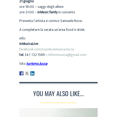
21 giugno
ore 18:00 – saggi degli allievi
ore 21:00 –
inMusic famly
in concerto
Presenta l’artista e comico Samuele Rossi.
A completare la serata un’area food e drink.
info:
InMusicaLive
facebook.com/scuola.inmusica.lucca
tel.
347 722 1589 –
Infoinmusica@gmail.com
Sito:
turismo.lucca
YOU MAY ALSO LIKE...