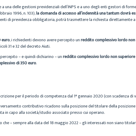
 a una delle gestioni previdenziali dell’INPS e a uno degli enti gestori di for
ebbraio 1996, n. 103),
la domanda di accesso all’indennità una tantum dovrà ess
 enti di previdenza obbligatoria, potrà trasmettere la richiesta direttamente a 
0 euro
, i richiedenti devono avere percepito un
reddito complessivo lordo non
icoli 31 e 32 del decreto Aiuti.
percepito – e quindi dichiarino – un
reddito complessivo lordo non superiore
mplessivo di 350 euro
.
iscrizione per il periodo di competenza dal 1° gennaio 2020 (con scadenza di
e il versamento contributivo ricadono sulla posizione del titolare della posizio
trata in capo alla società/studio associato presso cui operano.
io che – sempre alla data del 18 maggio 2022 – gli interessati non siano titolari