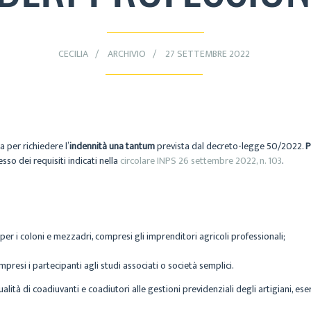
CECILIA
ARCHIVIO
27 SETTEMBRE 2022
 per richiedere l’
indennità una tantum
prevista dal decreto-legge 50/2022.
P
sso dei requisiti indicati nella
circolare INPS 26 settembre 2022, n. 103
.
 e per i coloni e mezzadri, compresi gli imprenditori agricoli professionali;
ompresi i partecipanti agli studi associati o società semplici.
ualità di coadiuvanti e coadiutori alle gestioni previdenziali degli artigiani, eser