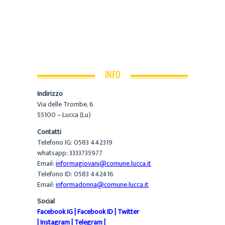
INFO
Indirizzo
Via delle Trombe, 6
55100 – Lucca (Lu)
Contatti
Telefono IG: 0583 442319
whatsapp: 3333735977
Email:
informagiovani@comune.lucca.it
Telefono ID: 0583 442416
Email:
informadonna@comune.lucca.it
Social
Facebook IG
|
Facebook ID
|
Twitter
|
Instagram
|
Telegram
|