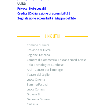
Utilità
Privacy
|
Note Legali
|
Credits
|
Dichiarazione di accessibilità
|
Segnalazione accessibilità
|
Mappa del Sito
LINK UTILI
Comune di Lucca
Provincia di Lucca
Regione Toscana
Camera di Commercio Toscana Nord-Ovest
Polo Tecnologico Lucchese
Arti – Centro per l’Impiego
Teatro del Giglio
Lucca Cinema
SummerFestival
Lucca Comics
Giovani Sì
Garanzia Giovani
Cartasia